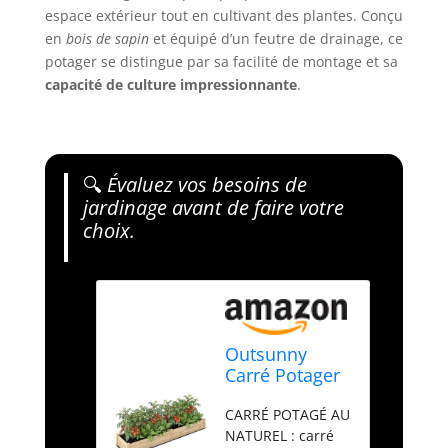
espace extérieur tout en cultivant des plantes. Conçu
en
bois de sapin
et équipé d’un feutre de drainage, ce
potager se distingue par sa facilité de montage et sa
capacité de culture impressionnante
.
🔍
Évaluez vos besoins de
jardinage avant de faire votre
choix.
Outsunny
Carré Potager
de Jardin 244 x
CARRÉ POTAGÉ AU
61,5 x 27 cm
NATUREL : carré
Feutre de