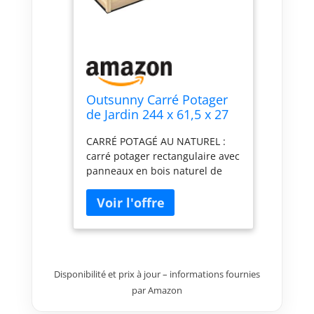
Outsunny Carré Potager
de Jardin 244 x 61,5 x 27
cm Feutre de Drainage
CARRÉ POTAGÉ AU NATUREL :
carré potager rectangulaire avec
panneaux en bois naturel de
sapin idéal pour ajouter une
touche d'élégance à votre jardin
ou plantation BIOLOGIQUE :
carré potager permettant de
faire pousser tous types de
plantations (légumes, plantes
aromatiques ou fleurs) sans
Disponibilité et prix à jour – informations fournies
ajout d'insecticide MATÉRIAUX
par Amazon
DE QUALITÉ : conception,