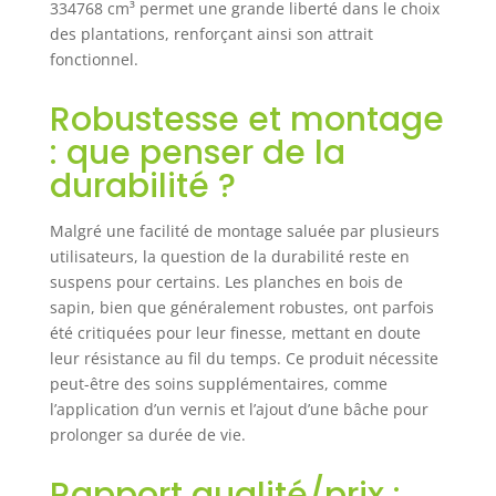
conception,
334768 cm³ permet une grande liberté dans le choix
fabrication
des plantations, renforçant ainsi son attrait
robuste en bois
fonctionnel.
de sapin -
Séparateur
Robustesse et montage
intégré : permet
: que penser de la
de séparer vos
légumes ou
durabilité ?
plantes - Feutre
de drainage en
Malgré une facilité de montage saluée par plusieurs
tissu non tissé
utilisateurs, la question de la durabilité reste en
noir inclus :
séparation
suspens pour certains. Les planches en bois de
optimale du
sapin, bien que généralement robustes, ont parfois
terreau et billes
été critiquées pour leur finesse, mettant en doute
d'argile assurant
leur résistance au fil du temps. Ce produit nécessite
un bon drainage
peut-être des soins supplémentaires, comme
et oxygénation de
l’application d’un vernis et l’ajout d’une bâche pour
la terre à long
prolonger sa durée de vie.
terme - Fond
ouvert vous
Rapport qualité/prix :
permettant de