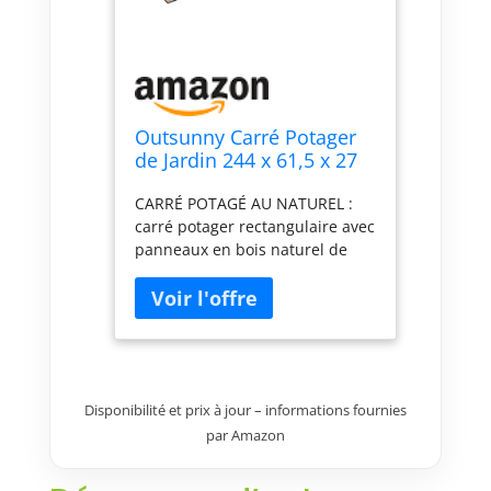
Outsunny Carré Potager
de Jardin 244 x 61,5 x 27
cm Feutre de Drainage
CARRÉ POTAGÉ AU NATUREL :
carré potager rectangulaire avec
panneaux en bois naturel de
sapin idéal pour ajouter une
touche d'élégance à votre jardin
ou plantation BIOLOGIQUE :
carré potager permettant de
faire pousser tous types de
plantations (légumes, plantes
aromatiques ou fleurs) sans
Disponibilité et prix à jour – informations fournies
ajout d'insecticide MATÉRIAUX
par Amazon
DE QUALITÉ : conception,
fabrication robuste en bois de