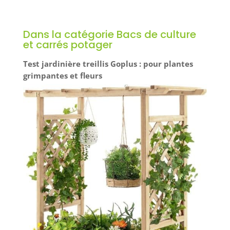
culture des légumes, fleurs et herbes aromatiques.
Ils embellissent votre espace extérieur. Garronda -
Marque spécialisée dans les accessoires de jardin
de haute qualité : bacs potagers, jardinières en
Dans la catégorie Bacs de culture
bois, carrés potagers et autres équipements pour
et carrés potager
cultiver votre jardin avec succès.
Test jardinière treillis Goplus : pour plantes
grimpantes et fleurs