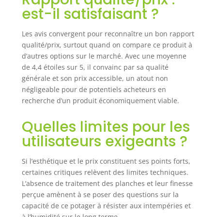
faire pousser des
est-il satisfaisant ?
végétaux à grand
enracinement
Les avis convergent pour reconnaître un bon rapport
OPTIMISATION DE
qualité/prix, surtout quand on compare ce produit à
LA CROISSANCE &
d’autres options sur le marché. Avec une moyenne
RENDEMENT DE
de 4,4 étoiles sur 5, il convainc par sa qualité
VOS VÉGÉTAUX :
générale et son prix accessible, un atout non
conception et
fabrication
négligeable pour de potentiels acheteurs en
étudiées pour
recherche d’un produit économiquement viable.
absorber et
retenir la chaleur
Quelles limites pour les
du sol afin
utilisateurs exigeants ?
d'optimiser le
développement
des racines de vos
Si l’esthétique et le prix constituent ses points forts,
végétaux
certaines critiques relèvent des limites techniques.
MONTAGE FACILE
L’absence de traitement des planches et leur finesse
ET RAPIDE :
perçue amènent à se poser des questions sur la
montage simple et
capacité de ce potager à résister aux intempéries et
rapide à l'aide du
à l’humidité sur le long terme.