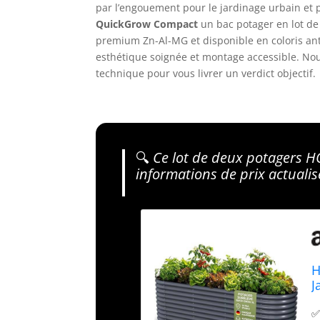
par l’engouement pour le jardinage urbain et
QuickGrow Compact
un bac potager en lot de
premium Zn-Al-MG et disponible en coloris anth
esthétique soignée et montage accessible. Nous
technique pour vous livrer un verdict objectif.
🔍
Ce lot de deux potagers HO
informations de prix actualisé
H
J
A
✅ 
A