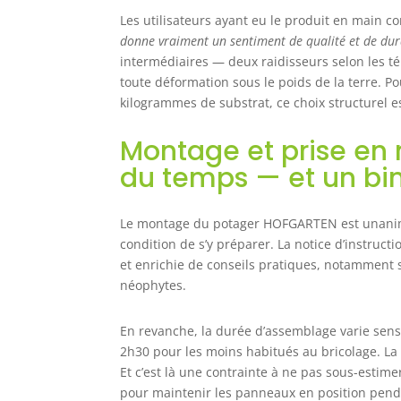
p
Les utilisateurs ayant eu le produit en main co
o
donne vraiment un sentiment de qualité et de dura
r
c
intermédiaires — deux raidisseurs selon les t
c
toute déformation sous le poids de la terre. P

kilogrammes de substrat, ce choix structurel e
p
b
Montage et prise en 
p
du temps — et un b
Le montage du potager HOFGARTEN est unanime
condition de s’y préparer. La notice d’instruc
et enrichie de conseils pratiques, notamment s
néophytes.
En revanche, la durée d’assemblage varie sensi
2h30 pour les moins habitués au bricolage. La
Et c’est là une contrainte à ne pas sous-estime
pour maintenir les panneaux en position penda