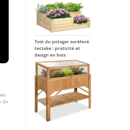
Test du potager surélevé
tectake : praticité et
design en bois
inc-
e. En
s