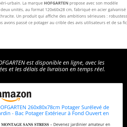
 péri-urbain. La marque
HOFGARTEN
propose avec son modèle
 deux unités, au format 120x60x28 cm, fabriqué en acier galvanisé
racite. Un produit qui affiche des ambitions sérieuses : robustes
 avons passé ce potager au crible des avis utilisateurs et de sa fi
FGARTEN est disponible en ligne, avec les
es et les délais de livraison en temps réel.
OFGARTEN 260x80x78cm Potager Surélevé de
ardin - Bac Potager Extérieur à Fond Ouvert en
cier Galvanisé Premium Zn-Al-MG, Durable &
𝐌𝐎𝐍𝐓𝐀𝐆𝐄 𝐒𝐀𝐍𝐒 𝐒𝐓𝐑𝐄𝐒𝐒 – Devenez jardinier amateur en
ntirouille - Modèle QuickGrow XL (Anthracite)