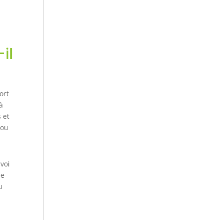
il
ort
 à
 et
 ou
voi
ne
u