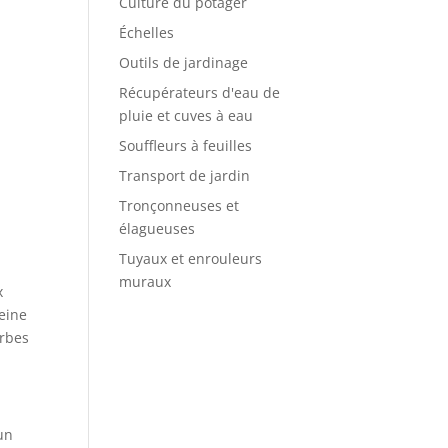
Culture du potager
Échelles
Outils de jardinage
Récupérateurs d'eau de
pluie et cuves à eau
Souffleurs à feuilles
Transport de jardin
Tronçonneuses et
élagueuses
Tuyaux et enrouleurs
muraux
x
leine
erbes
 un