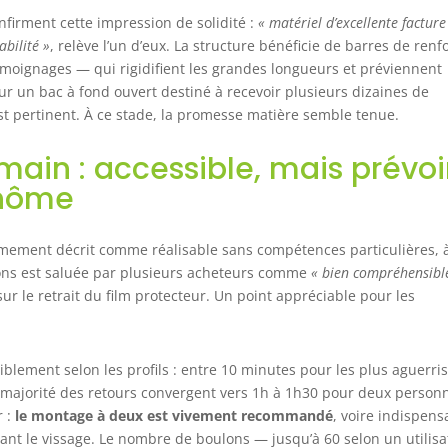
arfaitement aux légumes, herbes aromatiques et plantes
nfirment cette impression de solidité :
« matériel d’excellente facture
rnementales. Avec une méthode de remplissage en couches
bilité »
, relève l’un d’eux. La structure bénéficie de barres de renf
iche en nutriments, votre jardinière métal assure une
roissance optimale. Commandez dès maintenant pour des
émoignages — qui rigidifient les grandes longueurs et préviennent
onditions idéales au printemps. ✅ 𝐂𝐎𝐍𝐓𝐄𝐍𝐔 𝐃𝐄 𝐋𝐀
our un bac à fond ouvert destiné à recevoir plusieurs dizaines de
𝐈𝐕𝐑𝐀𝐈𝐒𝐎𝐍 – Kit complet comprenant 4 coins arrondis, 6
st pertinent. À ce stade, la promesse matière semble tenue.
anneaux latéraux, protection de bord en caoutchouc, 6
arres transversales, kit de fixation, clé à douille, gants de
main : accessible, mais prévoi
rotection et 10 étiquettes de plantation offertes.
inôme
ment décrit comme réalisable sans compétences particulières, 
tions est saluée par plusieurs acheteurs comme
« bien compréhensibl
ur le retrait du film protecteur. Un point appréciable pour les
blement selon les profils : entre 10 minutes pour les plus aguerris
 majorité des retours convergent vers 1h à 1h30 pour deux person
r :
le montage à deux est vivement recommandé
, voire indispens
nt le vissage. Le nombre de boulons — jusqu’à 60 selon un utilisa