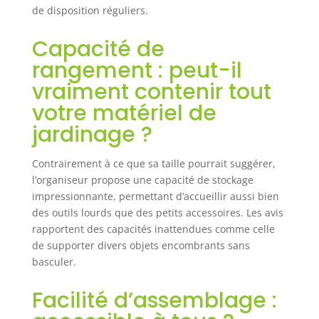
de disposition réguliers.
et fiable】
L'organisateur
Capacité de
d'outils Roxibelt
est fabriqué en
rangement : peut-il
métal de haute
vraiment contenir tout
qualité, par
rapport à
votre matériel de
l'organisateur
jardinage ?
d'abri de jardin en
plastique, notre
Contrairement à ce que sa taille pourrait suggérer,
organisateur de
garage stable,
l’organiseur propose une capacité de stockage
robuste et fiable,
impressionnante, permettant d’accueillir aussi bien
ne se renverse
des outils lourds que des petits accessoires. Les avis
pas facilement, ne
rapportent des capacités inattendues comme celle
vous inquiétez
de supporter divers objets encombrants sans
pas qu'il se
basculer.
déforme et ne
s'effondre. Il
Facilité d’assemblage :
adopte un
revêtement noir