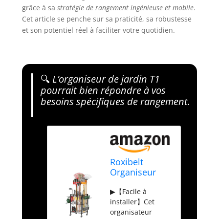
grâce à sa
stratégie de rangement ingénieuse et mobile
.
Cet article se penche sur sa praticité, sa robustesse
et son potentiel réel à faciliter votre quotidien.
🔍
L’organiseur de jardin T1
pourrait bien répondre à vos
besoins spécifiques de rangement.
Roxibelt
Organiseur
d'outils de
▶【Facile à
jardin T1 (avec
installer】Cet
roues
organisateur
verrouillables),