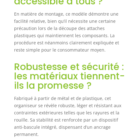
accessible à tous ?
respectueux de
l'environnement
En matière de montage, ce modèle démontre une
pour le protéger
facilité relative, bien qu’il nécessite une certaine
de l'eau et de la
précaution lors de la découpe des attaches
rouille, il peut
plastiques qui maintiennent les composants. La
résister à une
procédure est néanmoins clairement expliquée et
utilisation en
reste simple pour le consommateur moyen.
extérieur et en
intérieur, même
en été, à la pluie,
Robustesse et sécurité :
à la neige et au
les matériaux tiennent-
vent Portable et
ils la promesse ?
verrouillable :
notre
organisateur
Fabriqué à partir de métal et de plastique, cet
d'outils de jardin
organiseur se révèle robuste, léger et résistant aux
pour garage est
contraintes extérieures telles que les rayures et la
livré avec quatre
rouille. Sa stabilité est renforcée par un dispositif
roues rotatives à
anti-bascule intégré, dispensant d’un ancrage
360 °, vous pouvez
permanent.
emporter le porte-