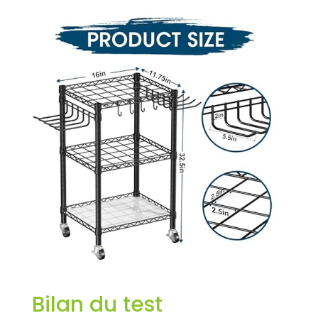
outils partout où
vous en avez
besoin, tels que
cour, garage,
jardin, abri de
jardin, pelouse,
etc. Deux roues
ont une fonction
de verrouillage,
couplé avec le
dispositif anti-
basculement pour
améliorer la
stabilité de
l'organisateur
d'outils de cour
lors de
l'utilisation, vous
obtiendrez un
support de
Bilan du test
rangement
flexible pour