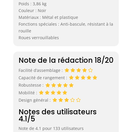
Poids : 3,86 kg
râteaux à feuilles,
des râteaux à
Couleur : Noir
archet, des mauls,
Matériaux : Métal et plastique
des balais, des
Fonctions spéciales : Anti-bascule, résistant à la
serpillères et
rouille
d'autres choses.
Roues verrouillables
Deux crochets
latéraux des deux
côtés et 4 crochets
Note de la rédaction 18/20
en S flexibles sur
le devant
Facilité d’assemblage :
permettent
Capacité de rangement :
d'utiliser les outils
à poignée en D ou
Robustesse :
les petits outils de
Mobilité :
jardin. À placer,
Design général :
vers le haut. 50
outils de tailles
Notes des utilisateurs
différentes
4.1/5
peuvent être
stockés, il
Note de 4.1 pour 133 utilisateurs