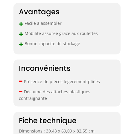
outils, peut être
Avantages
mobile ou fixe,
roues de haute
+
Facile à assembler
qualité. Peut se
déplacer
+
Mobilité assurée grâce aux roulettes
facilement en
+
Bonne capacité de stockage
profondeur herbe
et pas de sol
▶【Grande
capacité et
Inconvénients
multifonctionnel】
L'organiseur de
–
rangement pour
Présence de pièces légèrement pliées
outils dispose de
–
Découpe des attaches plastiques
35 trous (6,3 x 6,3
contraignante
cm) pour ranger
une variété
d'outils à long
Fiche technique
manche, tels que
des pelles, des
Dimensions : 30,48 x 69,09 x 82,55 cm
fourches, des