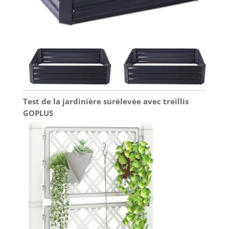
d'éclairage LED est
réglable jusqu'à
50,8 cm pour
accueillir les
plantes à
différents stades
de croissance, et le
réservoir d'eau de
5,5 litres permet
Test de la jardinière surélevée avec treillis
jusqu'à 3 semaines
de croissance sans
GOPLUS
avoir besoin
d'arrosage.