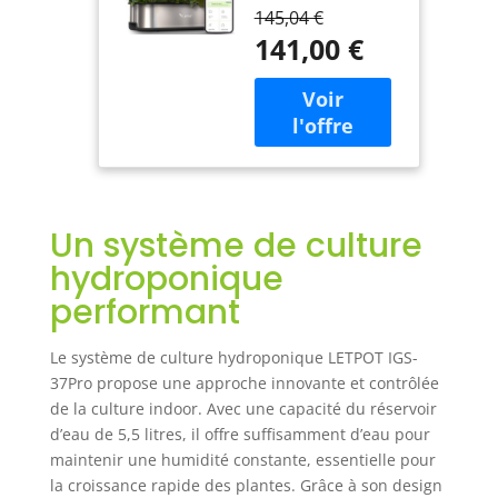
: faites passer
Intelligent de
145,04 €
votre jardinage
12 Bacs pour
141,00 €
d'intérieur au
Intérieur,
niveau supérieur
Jardin
avec notre système
d'Intérieur,
hydroponique
Contrôle par
intelligent breveté,
APP & WiFi,
doté de
avec LED de
l'application
Croissance
exclusive LetPot.
24W, Réservoir
Un système de culture
Avec seulement
d'Eau
quelques touches
hydroponique
sur votre
performant
téléphone, vous
pouvez facilement
ajuster le
Le système de culture hydroponique LETPOT IGS-
programme
37Pro propose une approche innovante et contrôlée
d'éclairage LED de
de la culture indoor. Avec une capacité du réservoir
0 à 24 heures pour
d’eau de 5,5 litres, il offre suffisamment d’eau pour
fournir à vos
maintenir une humidité constante, essentielle pour
plantes la quantité
la croissance rapide des plantes. Grâce à son design
parfaite de lumière