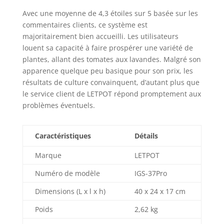
plantes à pousser
jusqu'à 40 % plus
Avec une moyenne de 4,3 étoiles sur 5 basée sur les
rapidement que
commentaires clients, ce système est
les méthodes
majoritairement bien accueilli. Les utilisateurs
traditionnelles, ce
louent sa capacité à faire prospérer une variété de
qui en fait la
plantes, allant des tomates aux lavandes. Malgré son
solution parfaite
apparence quelque peu basique pour son prix, les
pour le jardinage
résultats de culture convainquent, d’autant plus que
intérieur toute
le service client de LETPOT répond promptement aux
l'année.
problèmes éventuels.
L'application peut
également
enregistrer les
Caractéristiques
Détails
jours de croissance
de vos plantes. 2
Marque
LETPOT
modes de
croissance
Numéro de modèle
IGS-37Pro
professionnels :
profitez de la
Dimensions (L x l x h)
40 x 24 x 17 cm
flexibilité de deux
Poids
2,62 kg
modes d'éclairage
LED différents avec