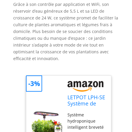
Grâce à son contrôle par application et WiFi, son
réservoir d’eau généreux de 5,5 L et sa LED de
croissance de 24 W, ce système promet de faciliter la
culture de plantes aromatiques et légumes frais à
domicile. Plus besoin de se soucier des conditions
climatiques ou du manque d’espace : ce jardin
intérieur s’adapte à votre mode de vie tout en
optimisant la croissance de vos plantations avec
efficacité et innovation.
-3%
LETPOT LPH-SE
Système de
Culture
Système
Hydroponique,
hydroponique
Kit de Jardin
intelligent breveté
d'Herbes