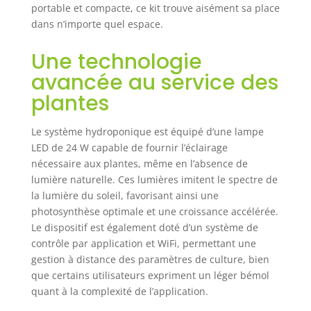
portable et compacte, ce kit trouve aisément sa place
et un moment
dans n’importe quel espace.
précis d'allumage
et d'extinction.
Une technologie
Notre système de
rappel innovant
avancée au service des
vous permet
plantes
également de ne
plus jamais oublier
d'arroser vos
Le système hydroponique est équipé d’une lampe
plantes, ce qui
LED de 24 W capable de fournir l’éclairage
rend la culture de
nécessaire aux plantes, même en l’absence de
plantes saines et
lumière naturelle. Ces lumières imitent le spectre de
vibrantes plus
la lumière du soleil, favorisant ainsi une
facile que jamais.
photosynthèse optimale et une croissance accélérée.
SYSTÈME DE
Le dispositif est également doté d’un système de
CULTURE LED 3
contrôle par application et WiFi, permettant une
FOIS PLUS RAPIDE :
gestion à distance des paramètres de culture, bien
Profitez d'une
croissance ultra-
que certains utilisateurs expriment un léger bémol
rapide des plantes
quant à la complexité de l’application.
avec notre système