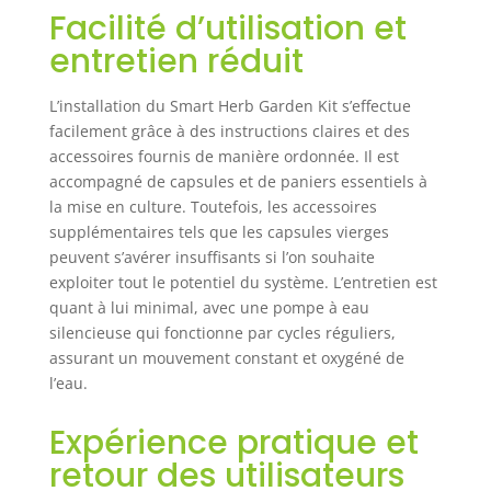
de culture
Facilité d’utilisation et
hydroponique,
entretien réduit
doté d'un véritable
système
d'éclairage LED à
L’installation du Smart Herb Garden Kit s’effectue
spectre complet de
facilement grâce à des instructions claires et des
24 watts.
accessoires fournis de manière ordonnée. Il est
Contrairement aux
accompagné de capsules et de paniers essentiels à
plantes
la mise en culture. Toutefois, les accessoires
traditionnelles
supplémentaires tels que les capsules vierges
cultivées dans le
peuvent s’avérer insuffisants si l’on souhaite
sol, notre système
exploiter tout le potentiel du système. L’entretien est
LED imite la
quant à lui minimal, avec une pompe à eau
lumière naturelle
silencieuse qui fonctionne par cycles réguliers,
du soleil,
favorisant la
assurant un mouvement constant et oxygéné de
photosynthèse et
l’eau.
la croissance tout
au long de l'année.
Expérience pratique et
Notre système
retour des utilisateurs
peut aider vos