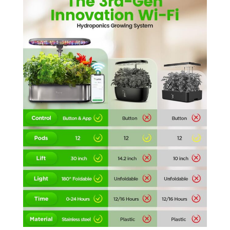
besoins uniques
de vos plantes et
vous assurer
qu'elles
prospèrent. Tout
peut être configuré
facilement par
l'application
LetPot. Kit de
jardinage intérieur
parfait : notre
système de culture
hydroponique
LetPot est la
solution tout-en-un
parfaite pour vos
besoins de
jardinage
intérieur. Avec 12
pots de plantation,
y compris des