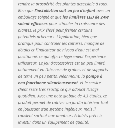
d'arroser vos
rendre la prospérité des plantes accessible à tous.
plantes, ce qui
Bien que
l’installation soit un jeu d’enfant
avec un
rend la culture de
emballage soigné et que
les lumières LED de 24W
plantes saines et
soient efficaces
pour stimuler la croissance des
vibrantes plus
plantes, le prix élevé peut freiner certains
facile que jamais.
potentiels acheteurs. L’application, bien que
SYSTÈME DE
pratique pour contrôler les cultures, manque de
CULTURE LED 3
FOIS PLUS RAPIDE :
détails et l’indicateur de niveau d’eau est mal
Profitez d'une
positionné, ce qui affecte légèrement l’expérience
croissance ultra-
utilisateur. Le jeu d’accessoires est un peu limité,
rapide des plantes
notamment en l’absence de graines et de supports
avec notre système
de terre un peu petits. Néanmoins, la
pompe à
de culture
eau fonctionne silencieusement
, et le service
hydroponique,
client reste très réactif, ce qui adoucit l’usage
doté d'un véritable
quotidien. Avec une note globale de 4,3 étoiles, ce
système
produit permet de cultiver un jardin intérieur tout
d'éclairage LED à
en jouissant d’un système ingénieux, mais il
spectre complet de
convient surtout aux amateurs éclairés prêts à
24 watts.
Contrairement aux
investir dans un équipement de qualité.
plantes