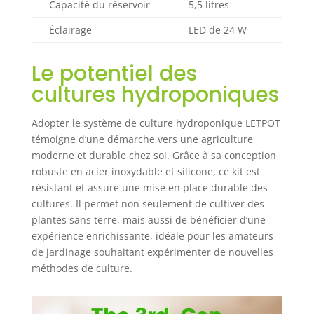
Capacité du réservoir
5,5 litres
notre système de
culture
Éclairage
LED de 24 W
hydroponique.
Que vos plantes
Le potentiel des
aient besoin de
plus de lumière
cultures hydroponiques
bleue pour la
croissance
Adopter le système de culture hydroponique LETPOT
végétative ou de
témoigne d’une démarche vers une agriculture
lumière rouge
moderne et durable chez soi. Grâce à sa conception
pour la floraison,
robuste en acier inoxydable et silicone, ce kit est
notre système est
résistant et assure une mise en place durable des
là pour vous. Avec
cultures. Il permet non seulement de cultiver des
un contrôle total
sur votre jardin
plantes sans terre, mais aussi de bénéficier d’une
intérieur, vous
expérience enrichissante, idéale pour les amateurs
pouvez
de jardinage souhaitant expérimenter de nouvelles
personnaliser
méthodes de culture.
votre expérience
de culture pour
répondre aux