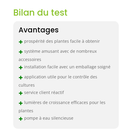
éponges, des
paniers, des
Bilan du test
couvertures et des
nutriments
hydroponiques
Avantages
A&B, vous avez
tout ce dont vous
+
prospérité des plantes facile à obtenir
avez besoin pour
+
commencer. De
système amusant avec de nombreux
plus, la tige
accessoires
d'éclairage LED est
+
installation facile avec un emballage soigné
réglable jusqu'à
+
50,8 cm pour
application utile pour le contrôle des
accueillir les
cultures
plantes à
+
service client réactif
différents stades
de croissance, et le
+
lumières de croissance efficaces pour les
réservoir d'eau de
plantes
5,5 litres permet
+
pompe à eau silencieuse
jusqu'à 3 semaines
de croissance sans
avoir besoin