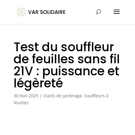
Test du souffleur
de feuilles sans fil
21V : puissance et
légèreté
30 Nov 2025
|
Outils de jardinage
,
Souffleurs à
feuilles