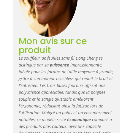
voisinage – parfait
pour les zones
sensibles au bruit,
comme les
hôpitaux, maisons
de retraite et
Mon avis sur ce
écoles 6 niveaux
de vitesse & mode
produit
turbo: Les niveaux
bas permettent un
Le souffleur de feuilles sans fil Dong Cheng se
nettoyage en
distingue par sa
puissance
impressionnante,
douceur des
idéale pour les jardins de taille moyenne à grande,
jardins, balcons,
grâce à son moteur brushless qui réduit le bruit et
vergers et allées,
l’entretien. Les trois buses fournies offrent une
ainsi que
polyvalence appréciable, tandis que la poignée
l’élimination de la
souple et la sangle ajustable améliorent
poussière dans les
l’ergonomie, réduisant ainsi la fatigue lors de
ateliers. Le mode
l’utilisation. Malgré un poids et un encombrement
turbo libère une
notables, ce modèle reste
économique
comparé à
puissance digne
d’un typhon avec
des produits plus coûteux, avec une capacité
un débit d’air