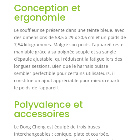
de vitesse & mode
Conception et
turbo: Les niveaux
bas permettent un
ergonomie
nettoyage en
douceur des
Le souffleur se présente dans une teinte bleue, avec
jardins, balcons,
des dimensions de 58,5 x 29 x 30,6 cm et un poids de
vergers et allées,
7,54 kilogrammes. Malgré son poids, l’appareil reste
ainsi que
maniable grâce à sa poignée souple et sa sangle
l’élimination de la
d’épaule ajustable, qui réduisent la fatigue lors des
poussière dans les
ateliers. Le mode
longues sessions. Bien que le harnais puisse
turbo libère une
sembler perfectible pour certains utilisateurs, il
puissance digne
constitue un ajout appréciable pour mieux répartir
d’un typhon avec
le poids de l’appareil.
un débit d’air
allant jusqu’à 1105
Polyvalence et
m³/h. Qu’il s’agisse
accessoires
de poussière fine
au printemps et en
été, de feuilles
Le Dong Cheng est équipé de trois buses
humides et
interchangeables : conique, plate et courbée,
tenaces en