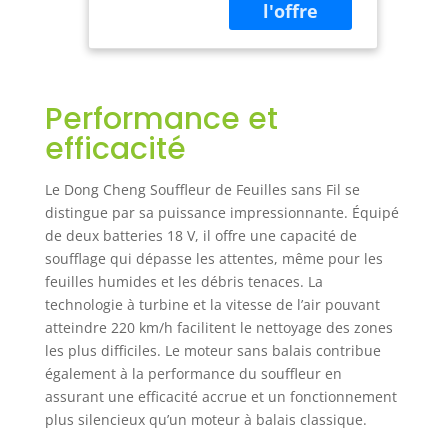
prolongée, de
performances
constantes et d’un
entretien minimal.
Avec seulement 79
Performance et
dB, ce souffleur
reste aussi discret
efficacité
qu’une circulation
urbaine normale.
Le Dong Cheng Souffleur de Feuilles sans Fil se
Idéal pour
distingue par sa puissance impressionnante. Équipé
travailler dans le
de deux batteries 18 V, il offre une capacité de
jardin même le
soufflage qui dépasse les attentes, même pour les
week-end sans
déranger le
feuilles humides et les débris tenaces. La
voisinage – parfait
technologie à turbine et la vitesse de l’air pouvant
pour les zones
atteindre 220 km/h facilitent le nettoyage des zones
sensibles au bruit,
les plus difficiles. Le moteur sans balais contribue
comme les
également à la performance du souffleur en
hôpitaux, maisons
assurant une efficacité accrue et un fonctionnement
de retraite et
plus silencieux qu’un moteur à balais classique.
écoles 6 niveaux