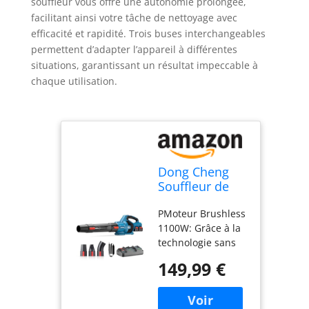
souffleur vous offre une autonomie prolongée,
facilitant ainsi votre tâche de nettoyage avec
efficacité et rapidité. Trois buses interchangeables
permettent d’adapter l’appareil à différentes
situations, garantissant un résultat impeccable à
chaque utilisation.
Dong Cheng
Souffleur de
Feuilles sans
PMoteur Brushless
Fil 2x20V, Débit
1100W: Grâce à la
d’air 1105 m³/h
technologie sans
balais de dernière
149,99 €
génération,
profitez d’une
durée de vie