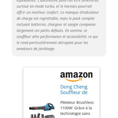
équivalente. L’autonomie pourrait être améliorée,
allant jusqu’à 1105
surtout en mode turbo, et le harnais pourrait
m³/h. Qu’il s’agisse
offrir un meilleur confort. Le manque d’indicateur
de poussière fine
de charge est regrettable, mais le pack complet
au printemps et en
incluant batteries, chargeur et sangle compense
été, de feuilles
largement ces petits défauts. En somme, ce
humides et
souffleur allie performance et accessibilité, ce qui
tenaces en
le rend particulièrement attrayant pour les
automne ou de
amateurs de jardinage.
neige fraîche en
hiver – ce souffleur
de feuilles sans fil
élimine toutes les
saletés sans effort
3 buses
individuelles :
Dong Cheng
Buses coniques:
Souffleur de
augmentent le flux
Feuilles sans
d’air pour
PMoteur Brushless
Fil 2x20V, Débit
l’élimination de
1100W: Grâce à la
d’air 1105 m³/h
grandes zones de
technologie sans
feuilles et de