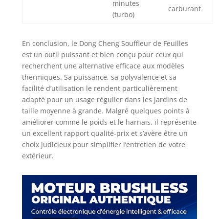
un poids total de
minutes
carburant
seulement 3,9 kg
(turbo)
(batteries
incluses). Le
verrouillage à un
En conclusion, le Dong Cheng Souffleur de Feuilles
bouton et le faible
est un outil puissant et bien conçu pour ceux qui
niveau sonore
recherchent une alternative efficace aux modèles
rendent l’entretien
thermiques. Sa puissance, sa polyvalence et sa
du jardin
facilité d’utilisation le rendent particulièrement
confortable pour
adapté pour un usage régulier dans les jardins de
les utilisateurs de
taille moyenne à grande. Malgré quelques points à
tous âges Contenu
améliorer comme le poids et le harnais, il représente
de la livraison: 1 x
un excellent rapport qualité-prix et s’avère être un
souffleur de
feuilles sans fil, 2 x
choix judicieux pour simplifier l’entretien de votre
batteries 4,0 Ah, 1
extérieur.
x chargeur 4 A, 3 x
buses, 1 x
bandoulière, 1 x
carte de garantie,
1 x manuel
d’utilisation