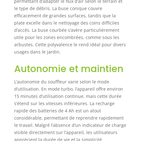
permettant d’adapter le flux d’air selon le terrain et
automne ou de
le type de débris. La buse conique couvre
neige fraîche en
efficacement de grandes surfaces, tandis que la
hiver – ce souffleur
plate excelle dans le nettoyage des coins difficiles
de feuilles sans fil
d’accès. La buse courbée s’avère particulièrement
élimine toutes les
utile pour les zones encombrées, comme sous les
saletés sans effort
3 buses
arbustes. Cette polyvalence le rend idéal pour divers
individuelles :
usages dans le jardin.
Buses coniques:
augmentent le flux
Autonomie et maintien
d’air pour
l’élimination de
L’autonomie du souffleur varie selon le mode
grandes zones de
d’utilisation. En mode turbo, l’appareil offre environ
feuilles et de
15 minutes d’utilisation continue, mais cette durée
déchets, adaptées
s’étend sur les vitesses inférieures. La recharge
aux espaces
ouverts tels que
rapide des batteries de 4 Ah est un atout
les jardins,
considérable, permettant de reprendre rapidement
pelouses et rues ;
le travail. Malgré l’absence d’un indicateur de charge
Buses plates :
visible directement sur l’appareil, les utilisateurs
concentrent le flux
apprécient la durée de vie et la simplicité