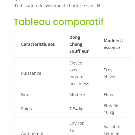
d’air et
d’utilisation du système de batterie sans fil.
augmentent la
vitesse de l’air
Tableau comparatif
pour enlever les
feuilles mouillées
et les déchets
Dong
tenaces, adaptées
Modèle à
Caractéristiques
Cheng
aux zones
essence
Souffleur
restreintes ; la
buse courbée
Élevée
permet d’éliminer
avec
Très
la poussière dans
Puissance
moteur
élevée
les coins de
brushless
manière ciblée
Design
Bruit
Modéré
Élevé
ergonomique &
bandoulière:
Plus de
Poids
7,54 kg
Travail sans
10 kg
fatigue grâce à la
bandoulière
Environ
Variable
réglable incluse et
15
Autonomie
selon le