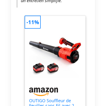
un entretien simplifié.
feuilles sans fil s'assemble en
quelques minutes - il suffit
d'enclencher la batterie et la
buse pour commencer.
-11%
【Utilisation polyvalente pour le
nettoyage intérieur et
extérieur】Le souffleur de
feuilles électrique sans fil
OUTIGO n'est pas seulement
destiné aux feuilles - utilisez-le
pour enlever la poussière, les
débris ou la neige légère dans
votre cour, votre garage ou
même à l'intérieur. Un véritable
souffleur de feuilles sans fil
tout-en-un qui rend le
nettoyage quotidien plus rapide
et plus facile.
OUTIGO Souffleur de
Feuilles sans Fil avec 2