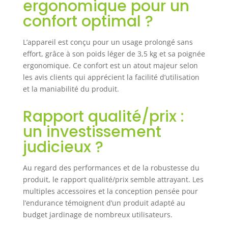
ergonomique pour un
ou d'un débit d'air précis, ce
confort optimal ?
souffleur sans fil s'adapte à toutes
les tâches, des feuilles mortes aux
L’appareil est conçu pour un usage prolongé sans
coins les plus étroits. 【Léger,
portatif et facile à assembler】
effort, grâce à son poids léger de 3,5 kg et sa poignée
Pesant seulement 7,2 livres, ce
ergonomique. Ce confort est un atout majeur selon
souffleur de feuilles portatif est
les avis clients qui apprécient la facilité d’utilisation
conçu de manière ergonomique
et la maniabilité du produit.
pour une utilisation confortable et
sans glissement. Le souffleur de
Rapport qualité/prix :
feuilles sans fil s'assemble en
un investissement
quelques minutes - il suffit
d'enclencher la batterie et la buse
judicieux ?
pour commencer. 【Utilisation
polyvalente pour le nettoyage
Au regard des performances et de la robustesse du
intérieur et extérieur】Le souffleur
produit, le rapport qualité/prix semble attrayant. Les
de feuilles électrique sans fil
multiples accessoires et la conception pensée pour
OUTIGO n'est pas seulement
destiné aux feuilles - utilisez-le
l’endurance témoignent d’un produit adapté au
pour enlever la poussière, les
budget jardinage de nombreux utilisateurs.
débris ou la neige légère dans