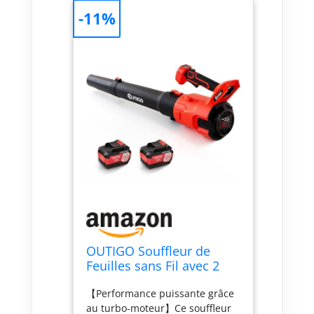
-11%
OUTIGO Souffleur de
Feuilles sans Fil avec 2
Batteries de 4,5 Ah,
【Performance puissante grâce
Vitesse du Vent 49 m/s,
au turbo-moteur】Ce souffleur
Mode Double Vitesse,