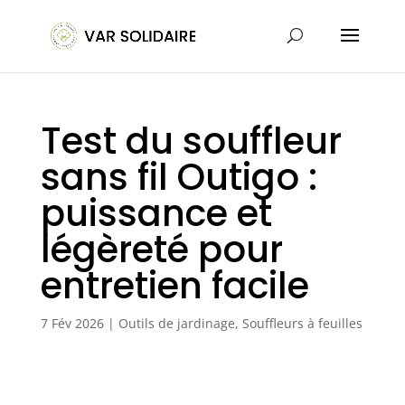
Test du souffleur
sans fil Outigo :
puissance et
légèreté pour
entretien facile
7 Fév 2026
|
Outils de jardinage
,
Souffleurs à feuilles