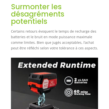
votre cour, votre garage ou même
Surmonter les
à l'intérieur. Un véritable souffleur
désagréments
de feuilles sans fil tout-en-un qui
rend le nettoyage quotidien plus
potentiels
rapide et plus facile.
Certains retours évoquent le temps de recharge des
batteries et le bruit en mode puissance maximale
comme limites. Bien que jugés acceptables, l’achat
peut être réfléchi selon votre tolérance à ces aspects.