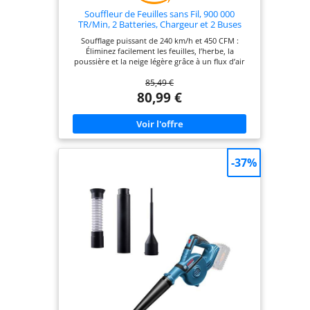
Souffleur de Feuilles sans Fil, 900 000
TR/Min, 2 Batteries, Chargeur et 2 Buses
Incluses, pour Jardin, Terrasse, Voiture,
Soufflage puissant de 240 km/h et 450 CFM :
Neige et Poussière, Vert
Éliminez facilement les feuilles, l’herbe, la
poussière et la neige légère grâce à un flux d’air
haute vitesse — idéal pour les terrasses, les allées
85,49 €
et les espaces verts. Autonomie prolongée avec 2
batteries et un chargeur : Jusqu’à 25 minutes
80,99 €
d’utilisation continue avec deux batteries
interchangeables, pour des sessions de nettoyage
longues et sans interruption. Design sans fil léger
et facile à utiliser : Pesant seulement 0,51 kg, ce
souffleur de feuilles sans fil assure une prise en
main aisée et une utilisation confortable pour
-37%
tous. Polyvalence d’utilisation toute saison :
Adapté pour le jardin, la terrasse, le nettoyage de
la voiture et le déneigement — parfait pour
maintenir vos espaces extérieurs propres tout au
long de l’année. Kit complet avec accessoires :
Inclut le souffleur de jardin, 2 batteries, 1
chargeur, 1 sac de rangement et 2 tubes
d’extension pour un usage flexible et une
organisation simplifiée.