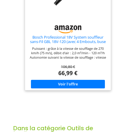
Bosch Professional 18V System souffleur
sans-Fil GBL 18V-120 (avec 4 Embouts, buse
Standard, Tube prolongateur, buse pour
Puissant : grâce à la vitesse de soufflage de 270
Trous de perçage, bac à poussière)
km/h (75 m/s), débit d’air : 2,0 m³/min - 120 m³/h
Autonomie suivant la vitesse de soufflage : vitesse
1 : 9 min par Ah ; vitesse 2 : 5 min par Ah
106,80 €
Polyvalent et flexible : les 4 adaptateurs
permettent différentes applications et aussi une
66,99 €
utilisation en tant que souffleur de feuilles
Professional 18V System. Performances
maximales. Liberté totale. Toutes les batteries sont
compatibles avec les outils Bosch Professional
nouveaux et existants dans la même classe de
tension. Livré avec : GBL 18V-120, 4 embouts, buse
standard, tube prolongateur, buse pour trous de
perçage, bac à poussière
Dans la catégorie Outils de