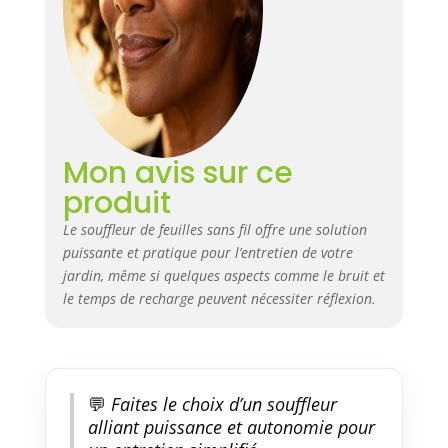
interruption - parfait pour les
souffleurs destinés à l'entretien
des pelouses et des grands
espaces extérieurs. 【Vitesse
réglable et buses
interchangeables】
Personnalisez votre nettoyage
grâce à la commande à 2
Mon avis sur ce
vitesses et aux deux buses
produit
amovibles. Que vous ayez
besoin d'une large couverture
Le souffleur de feuilles sans fil offre une solution
ou d'un débit d'air précis, ce
puissante et pratique pour l’entretien de votre
souffleur sans fil s'adapte à
jardin, même si quelques aspects comme le bruit et
toutes les tâches, des feuilles
le temps de recharge peuvent nécessiter réflexion.
mortes aux coins les plus
étroits. 【Léger, portatif et facile
à assembler】Pesant seulement
7,2 livres, ce souffleur de
feuilles portatif est conçu de
💬
Faites le choix d’un souffleur
manière ergonomique pour une
alliant puissance et autonomie pour
utilisation confortable et sans
glissement. Le souffleur de