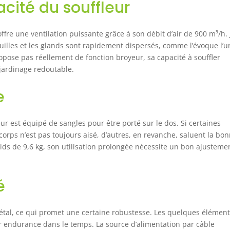
cité du souffleur
ffre une ventilation puissante grâce à son débit d’air de 900 m³/h. J
uilles et les glands sont rapidement dispersés, comme l’évoque l’u
opose pas réellement de fonction broyeur, sa capacité à souffler
 jardinage redoutable.
e
eur est équipé de sangles pour être porté sur le dos. Si certaines
corps n’est pas toujours aisé, d’autres, en revanche, saluent la bo
ds de 9,6 kg, son utilisation prolongée nécessite un bon ajusteme
é
étal, ce qui promet une certaine robustesse. Les quelques élémen
r endurance dans le temps. La source d’alimentation par câble