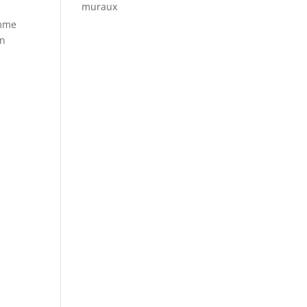
muraux
omme
on