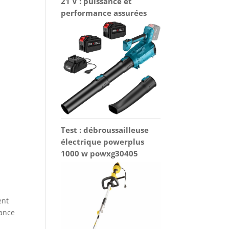
21 V : puissance et
performance assurées
Test : débroussailleuse
électrique powerplus
1000 w powxg30405
ent
sance