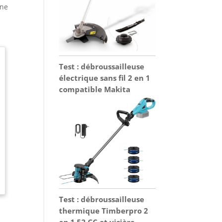
une
Test : débroussailleuse
électrique sans fil 2 en 1
compatible Makita
Test : débroussailleuse
thermique Timberpro 2
en 1 52 CC et visière