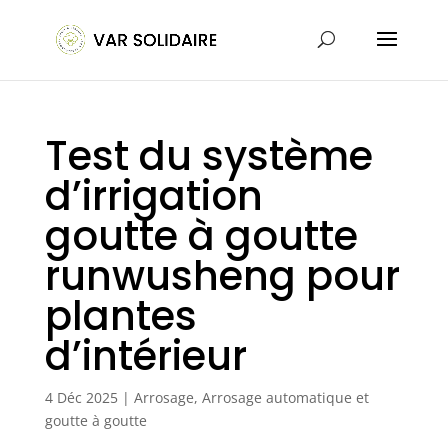
Test du système
d’irrigation
goutte à goutte
runwusheng pour
plantes
d’intérieur
4 Déc 2025
|
Arrosage
,
Arrosage automatique et
goutte à goutte