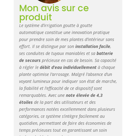
d'eau externe : il
Mon avis sur ce
suffit de connecter
produit
le tuyau
d'admission à
Le système d’irrigation goutte à goutte
n'importe quel
automatique constitue une innovation pratique
récipient pour
pour prendre soin de mes plantes d’intérieur sans
commencer
effort. Il se distingue par son
installation facile
,
l'arrosage, il n'y a
ses conduites de tuyaux maniables et sa
batterie
pas de restrictions
de secours
précieuse en cas de besoin. Sa capacité
sur la taille ou la
à régler le
débit d’eau individuellement
à chaque
capacité du
plante optimise l’arrosage. Malgré l’absence d’un
récipient. Opter
pour un récipient
voyant lumineux pour indiquer son état de marche,
plus grand
la fiabilité et l’efficacité de ce dispositif sont
minimise le besoin
remarquables. Avec une
note élevée de 4,3
de recharges
étoiles
de la part des utilisateurs et des
fréquentes, ce qui
performances notées excellemment dans plusieurs
le rend plus
catégories, ce système s’intègre facilement au
pratique et moins
quotidien, permettant de faire des économies de
laborieux. Design
temps précieuses tout en garantissant un soin
étanche : l'entrée,