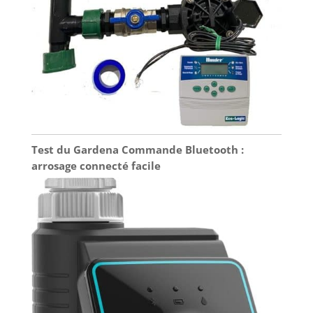
utilisez
l'alimentation USB,
la pompe passe
automatiquement
à des piles AA (si
installées) en cas
de panne de
courant.
Test du Gardena Commande Bluetooth :
arrosage connecté facile