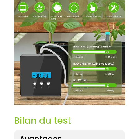
Vous pouvez
appuyer sur le
bouton SET pour
réveiller l'affichage
et vérifier vos
paramètres. Doté
d'une mémoire
avancée, l'unité
conserve vos
paramètres même
après une panne
de courant,
reprenant
automatiquement
lorsque
l'alimentation est
restaurée. Options
d'alimentation
Bilan du test
flexibles : le
système d'arrosage
peut être alimenté
Avantages