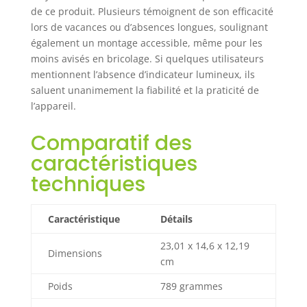
qui le rend adapté
de ce produit. Plusieurs témoignent de son efficacité
à différents
lors de vacances ou d’absences longues, soulignant
besoins.
également un montage accessible, même pour les
Contrairement à
moins avisés en bricolage. Si quelques utilisateurs
d'autres systèmes,
mentionnent l’absence d’indicateur lumineux, ils
le nôtre est moins
sujet aux fuites,
saluent unanimement la fiabilité et la praticité de
offrant une
l’appareil.
sécurité et une
fiabilité
Comparatif des
supérieures. Écran
caractéristiques
LCD rétroéclairé :
l'écran LCD
techniques
rétroéclairé bleu
offre une ambiance
élégante et high-
Caractéristique
Détails
tech, et son
23,01 x 14,6 x 12,19
affichage clair
Dimensions
cm
facilite la lecture et
le réglage des
Poids
789 grammes
paramètres. Vous
pouvez facilement