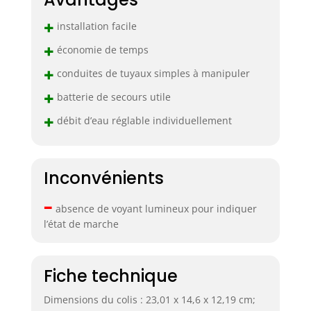
par quatre piles AA
(non incluses) ou
+
installation facile
un câble
+
d'alimentation de
économie de temps
type C. Les piles AA
+
conduites de tuyaux simples à manipuler
sont idéales si vous
coupez
+
batterie de secours utile
l'alimentation de
+
votre maison
débit d’eau réglable individuellement
pendant vos
vacances. Si vous
utilisez
Inconvénients
l'alimentation USB,
la pompe passe
–
automatiquement
absence de voyant lumineux pour indiquer
à des piles AA (si
l’état de marche
installées) en cas
de panne de
courant.
Fiche technique
Dimensions du colis : 23,01 x 14,6 x 12,19 cm;