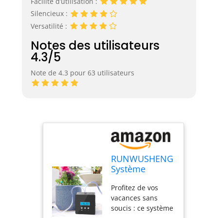
Facilité d’utilisation :
Silencieux :
Versatilité :
Notes des utilisateurs
4.3/5
Note de 4.3 pour 63 utilisateurs
RUNWUSHENG
Système
d'irrigation
Profitez de vos
goutte à goutte
vacances sans
automatique,
soucis : ce système
système