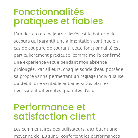
laborieux. Design
Fonctionnalités
étanche : l'entrée,
la sortie et le
pratiques et fiables
connecteur en T de
l'unité principale
L’un des atouts majeurs relevés est la batterie de
sont construits
secours qui garantit une alimentation continue en
avec la technologie
cas de coupure de courant. Cette fonctionnalité est
avancée d'auto-
particulièrement précieuse, comme me l’a confirmé
verrouillage
pneumatique. Une
une expérience vécue pendant mon absence
fois installé
prolongée. Par ailleurs, chaque sonde d’eau possède
correctement, ce
sa propre vanne permettant un réglage individualisé
design empêche le
du débit, une véritable aubaine si vos plantes
tuyau de se
nécessitent différentes quantités d’eau.
déconnecter sous
la pression de
Performance et
l'eau. Les flèches
satisfaction client
réglables
permettent un
débit d'eau
Les commentaires des utilisateurs, attribuant une
personnalisé, ce
moyenne de 4,3 sur 5, confortent les performances