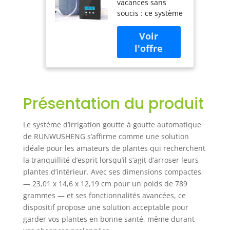
vacances sans
automatique,
soucis : ce système
système
est exactement ce
d'arrosage
dont vous avez
pour plantes
besoin. Il
d'intérieur,
comprend une
pompe auto-
pompe à eau, une
amorçante,
minuterie, un tube
minuterie
et des goutteurs,
programmable,
Présentation du produit
fournissant la
dispositif
quantité parfaite
d'arrosage des
d'eau à chaque
plantes en pot
Le système d’irrigation goutte à goutte automatique
plante. Il empêche
de RUNWUSHENG s’affirme comme une solution
à la fois le sous-
idéale pour les amateurs de plantes qui recherchent
arrosage et
la tranquillité d’esprit lorsqu’il s’agit d’arroser leurs
l'arrosage excessif,
plantes d’intérieur. Avec ses dimensions compactes
assurant que vos
— 23,01 x 14,6 x 12,19 cm pour un poids de 789
plantes restent
grammes — et ses fonctionnalités avancées, ce
hydratées pendant
que vous êtes
dispositif propose une solution acceptable pour
absent ou occupé
garder vos plantes en bonne santé, même durant
par le travail, tout