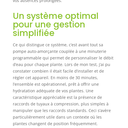
vos absences prolongées.
en libérant votre
temps. Réservoir
Un système optimal
d'eau externe : il
pour une gestion
suffit de connecter
le tuyau
simplifiée
d'admission à
n'importe quel
Ce qui distingue ce système, c’est avant tout sa
récipient pour
pompe auto-amorçante couplée à une minuterie
commencer
programmable qui permet de personnaliser le débit
l'arrosage, il n'y a
d’eau pour chaque plante. Lors de mon test, j’ai pu
pas de restrictions
constater combien il était facile d’installer et de
sur la taille ou la
capacité du
régler cet appareil. En moins de 30 minutes,
récipient. Opter
l’ensemble est opérationnel, prêt à offrir une
pour un récipient
hydratation adéquate de vos plantes. Une
plus grand
caractéristique appréciable est la présence de
minimise le besoin
raccords de tuyaux à compression, plus simples à
de recharges
manipuler que les raccords standards. Ceci s’avère
fréquentes, ce qui
particulièrement utile dans un contexte où les
le rend plus
plantes changent de position fréquemment.
pratique et moins