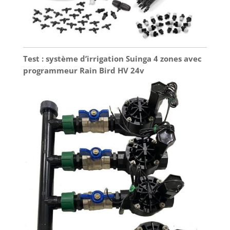
de courant,
reprenant
automatiquement
lorsque
l'alimentation est
Test : système d’irrigation Suinga 4 zones avec
restaurée. Options
programmeur Rain Bird HV 24v
d'alimentation
flexibles : le
système d'arrosage
peut être alimenté
par quatre piles AA
(non incluses) ou
un câble
d'alimentation de
type C. Les piles AA
sont idéales si vous
coupez
l'alimentation de
votre maison
pendant vos
vacances. Si vous