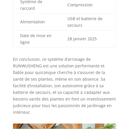
Système de
Compression
configurer les
raccord
durées, les
intervalles et les
USB et batterie de
Alimentation
retards d'arrosage.
secours
Après chaque cycle
d'arrosage réussi,
Date de mise en
28 janvier 2025
il suffit d'appuyer
ligne
sur le bouton SET
pour voir quand le
En conclusion, ce système d’arrosage de
prochain arrosage
est programmé.
RUNWUSHENG est une solution performante et
Mémoire de panne
fiable pour quiconque cherche à s’assurer de la
de courant et
santé de ses plantes, même en son absence. Sa
efficacité
facilité d’installation, son autonomie grâce à sa
énergétique : une
batterie de secours, et sa capacité à s’adapter aux
fois que vous l'avez
besoins variés des plantes en font un investissement
configuré,
judicieux pour tous les passionnés de jardinage en
l'appareil passe en
intérieur.
mode économie
d'énergie en
éteignant l'écran.