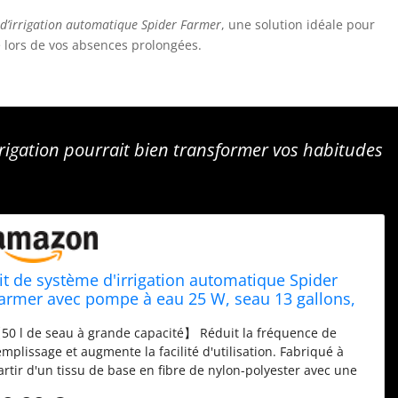
 d’irrigation automatique Spider Farmer
, une solution idéale pour
 lors de vos absences prolongées.
rrigation pourrait bien transformer vos habitudes
it de système d'irrigation automatique Spider
armer avec pompe à eau 25 W, seau 13 gallons,
apteur de faible niveau d'eau, système
50 l de seau à grande capacité】 Réduit la fréquence de
'arrosage intérieur complet
emplissage et augmente la facilité d'utilisation. Fabriqué à
artir d'un tissu de base en fibre de nylon-polyester avec une
ouble couche de revêtement en PVC haute résistance pour