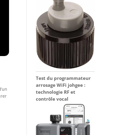
Test du programmateur
arrosage WiFi johgee :
d’un
technologie RF et
urer
contrôle vocal