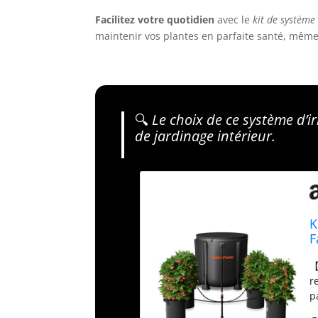
Facilitez votre quotidien
avec le
kit de système
maintenir vos plantes en parfaite santé, même
🔍
Le choix de ce système d’i
de jardinage intérieur.
K
F
c
【
d
r
p
d