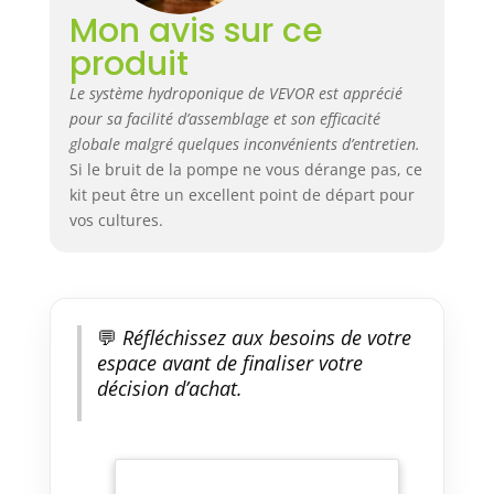
niveau d'eau prédécoupés de
Mon avis sur ce
longueur uniforme évitent les
produit
fuites et un clapet anti-retour
pour éviter le reflux, avec des
Le système hydroponique de VEVOR est apprécié
vannes de haute qualité pour
pour sa facilité d’assemblage et son efficacité
une meilleure étanchéité. Kit
globale malgré quelques inconvénients d’entretien.
hydroponique DWC complet : ce
Si le bruit de la pompe ne vous dérange pas, ce
système de culture
hydroponique comprend des
kit peut être un excellent point de départ pour
seaux de plantation en PP, une
vos cultures.
pompe à air, des pierres à air,
un couvercle et des bagues
d'étanchéité, des clapets anti-
retour, un tube d'alimentation
en air noir, des sacs d'argile
💬
Réfléchissez aux besoins de votre
expansée et des instructions de
espace avant de finaliser votre
montage, ce qui rend
décision d’achat.
l'installation très pratique. Large
application : ce kit de culture
hydroponique est idéal pour
une utilisation dans des tentes