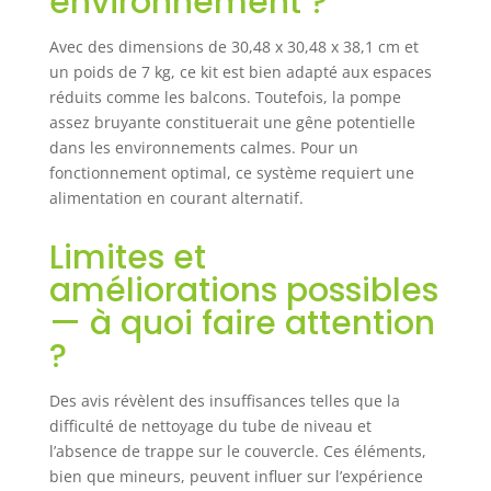
environnement ?
comprend des
joints d'étanchéité
Avec des dimensions de 30,48 x 30,48 x 38,1 cm et
pour éviter les
un poids de 7 kg, ce kit est bien adapté aux espaces
fuites d'eau. Des
réduits comme les balcons. Toutefois, la pompe
tubes de niveau
assez bruyante constituerait une gêne potentielle
d'eau
dans les environnements calmes. Pour un
prédécoupés de
fonctionnement optimal, ce système requiert une
longueur
alimentation en courant alternatif.
uniforme évitent
les fuites et un
Limites et
clapet anti-retour
pour éviter le
améliorations possibles
reflux, avec des
— à quoi faire attention
vannes de haute
qualité pour une
?
meilleure
étanchéité. Kit
Des avis révèlent des insuffisances telles que la
hydroponique
difficulté de nettoyage du tube de niveau et
DWC complet : ce
l’absence de trappe sur le couvercle. Ces éléments,
système de
bien que mineurs, peuvent influer sur l’expérience
culture