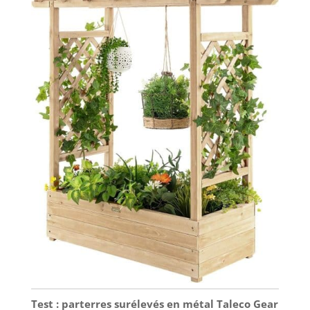
L'étagère hydroponique pour culture des plantes
résiste, grâce à ses tubes épaissis, aux fissures et à
la déformation pour une longue durée de vie
Installation facile et conviviale : Les composants
clés de notre système de culture sans sol sont pré-
assemblés, avec des tubes clairement marqués
pour une configuration simple. Le kit de culture
hydroponique comprend des attaches de câble et
un maillet en caoutchouc, rendant l'installation
rapide, stable et sans tracas
Test : parterres surélevés en métal Taleco Gear