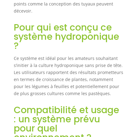
L/min. La pompe à
points comme la conception des tuyaux peuvent
air et les pierres à
décevoir.
air pour la culture
en eau profonde
Pour qui est conçu ce
fournissent
système hydroponique
suffisamment
d'oxygène à
?
chaque seau via
un tube à air,
Ce système est idéal pour les amateurs souhaitant
garantissant que
s’initier à la culture hydroponique sans prise de tête.
les racines sont
immergées dans
Les utilisateurs rapportent des résultats prometteurs
une eau riche en
en termes de croissance de plantes, notamment
nutriments et en
pour les légumes à feuilles et potentiellement pour
oxygène pour un
de plus grosses cultures comme les pastèques.
développement
plus rapide et
Compatibilité et usage
plus sain.
: un système prévu
Conception
conviviale : notre
pour quel
seau
hydroponique