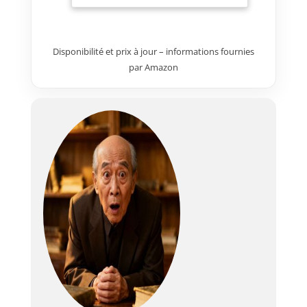
long terme sans déformation,
idéal pour la culture
hydroponique des plantes.
Disponibilité et prix à jour – informations fournies
Pompe à air puissante et pierres
par Amazon
à air : puissance de la pompe à
air : 8 W. Débit d'air : 4 x 4
L/min. La pompe à air et les
pierres à air pour la culture en
eau profonde fournissent
suffisamment d'oxygène à
chaque seau via un tube à air,
garantissant que les racines
sont immergées dans une eau
riche en nutriments et en
oxygène pour un
développement plus rapide et
plus sain. Conception conviviale
: notre seau hydroponique
comprend des joints
d'étanchéité pour éviter les
fuites d'eau. Des tubes de