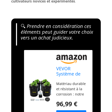
cultivateurs novices et expérimentés
.
🔍
Prendre en considération ces
éléments peut guider votre choix
vers un achat judicieux.
VEVOR
Système de
Culture
Matériau durable
Hydroponique
et résistant à la
DWC, Kit de
corrosion : notre
Culture en Eau
système de
Profonde 20 L
96,99 €
culture
4 Seaux, avec
hydroponique
Pompe à Air,