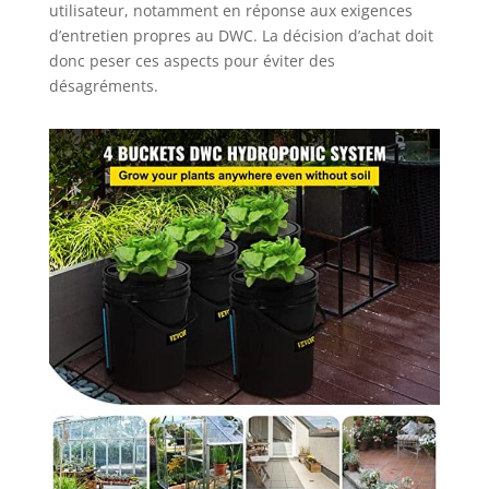
utilisateur, notamment en réponse aux exigences
hydroponique
d’entretien propres au DWC. La décision d’achat doit
comprend des
seaux de
donc peser ces aspects pour éviter des
plantation en PP,
désagréments.
une pompe à air,
des pierres à air,
un couvercle et
des bagues
d'étanchéité, des
clapets anti-
retour, un tube
d'alimentation en
air noir, des sacs
d'argile expansée
et des instructions
de montage, ce
qui rend
l'installation très
pratique. Large
application : ce kit
de culture