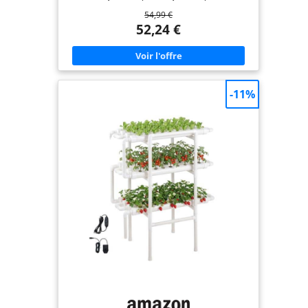
Noël, la fête des mères, la fête des pères ou un
54,99 €
anniversaire pour les femmes et les hommes. Que
vous soyez un jardinier expérimenté ou un
52,24 €
débutant, cet ensemble d'outils de jardin peut
vous aider à transformer votre intérieur en un
petit jardin. 【LAMPE DE CROISSANCE À SPECTRE
COMPLET】Elle émet toutes les longueurs d'onde
de 450 nm à 740 nm, tout comme la lumière
naturelle du soleil. Dotée de LED à haute efficacité
-11%
de lumière rouge, bleue, blanche et infrarouge et
une sortie PAR plus élevée, cette lampe de
croissance accélère la photosynthèse et améliore
considérablement la croissance des plantes
d'intérieur, ce qui la rend parfaite pour la
croissance d'une grande variété de plantes telles
que les herbes, les tomates, les poivrons, etc.
【MINUTERIE AUTOMATIQUE MARCHE/ARRÊT】
Avec la fonction de minuterie à mémoire de cycle
automatique, le mode de temps d'éclairage de 16H
(16H allumé, 8H éteint) est disponible. Les lampes
de croissance pour plantes s’allumeront et
s’éteindront automatiquement chaque jour selon
vos paramètres, elles prendront également soin
de vos plantes chaque jour même si vous n’êtes
pas à la maison. 【DEUX MODES DE CROISSANCE】
Les lumières de croissance DRYADES pour plantes
d'intérieur spectre complet offrent des modes
d'éclairage pour légumes, fleurs et fruits pour plus
de flexibilité. Que vos plantes aient besoin de plus
de lumière bleue pour la croissance végétative ou