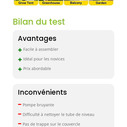
hydroponique est
idéal pour une
utilisation dans
Bilan du test
des tentes de
culture, des
jardins, des
Avantages
balcons ou des
espaces ouverts
+
dans les bureaux
Facile à assembler
et les maisons.
+
Idéal pour les novices
Parfait pour
+
cultiver des
Prix abordable
légumes, des
fruits, des fleurs
et des cultures
Inconvénients
toute l'année,
quelle que soit la
–
saison. Sans sol, il
Pompe bruyante
est facile pour
–
Difficulté à nettoyer le tube de niveau
quiconque de
devenir un
–
Pas de trappe sur le couvercle
cultivateur