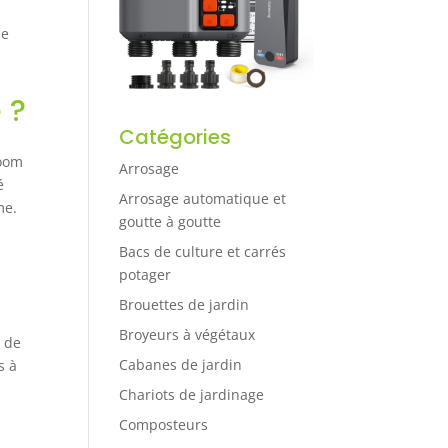
le
 ?
Catégories
loom
Arrosage
é
Arrosage automatique et
me.
goutte à goutte
Bacs de culture et carrés
potager
Brouettes de jardin
Broyeurs à végétaux
n de
Cabanes de jardin
s à
Chariots de jardinage
Composteurs