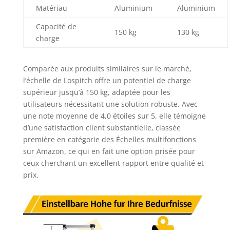
Matériau
Aluminium
Aluminium
Remarque :
assurez-vous que
Capacité de
l'échelle
150 kg
130 kg
charge
télescopique est
verticale et
verrouillée lorsque
Comparée aux produits similaires sur le marché,
quelqu'un est sur
l’échelle de Lospitch offre un potentiel de charge
l'échelle.
supérieur jusqu’à 150 kg, adaptée pour les
Fonctionnement
utilisateurs nécessitant une solution robuste. Avec
télescopique :
une note moyenne de 4,0 étoiles sur 5, elle témoigne
veuillez soulever
l'échelle vers le
d’une satisfaction client substantielle, classée
bas et déplier vers
première en catégorie des Échelles multifonctions
le haut, faites
sur Amazon, ce qui en fait une option prisée pour
attention à la
ceux cherchant un excellent rapport entre qualité et
protection des
prix.
doigts, ne vous
placez pas entre
les marches.