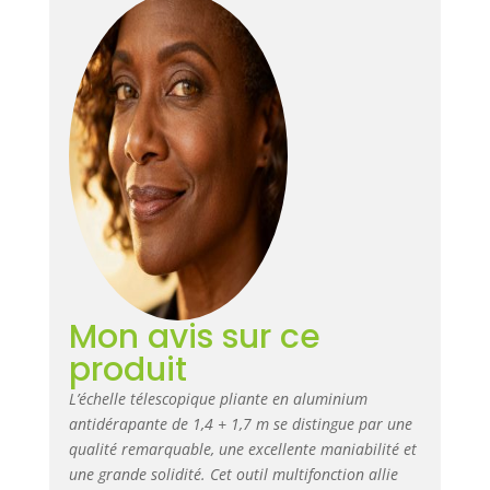
de verrouillage se
verrouille
automatiquement
afin que la hauteur
de l'échelle puisse
être ajustée selon
les besoins. Sûr :
chaque section de
l'échelle
télescopique en
aluminium est
conçue pour
s'ouvrir et se
fermer en toute
Mon avis sur ce
sécurité sans
blesser les doigts.
produit
Les marches
antidérapantes et
L’échelle télescopique pliante en aluminium
les sangles
antidérapante de 1,4 + 1,7 m se distingue par une
amortisseurs entre
qualité remarquable, une excellente maniabilité et
les marches
une grande solidité. Cet outil multifonction allie
rendent l'échelle