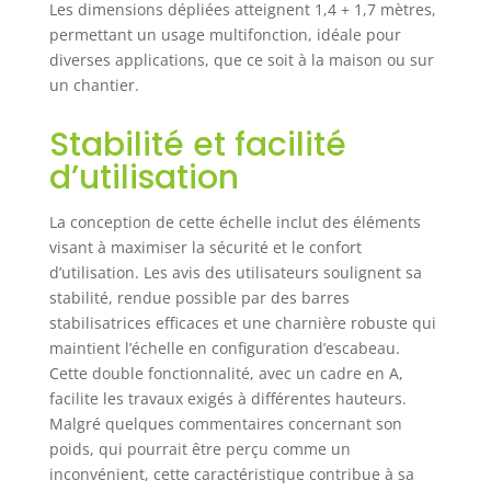
Les dimensions dépliées atteignent 1,4 + 1,7 mètres,
conçue pour
permettant un usage multifonction, idéale pour
s'ouvrir et se
diverses applications, que ce soit à la maison ou sur
fermer en toute
un chantier.
sécurité sans
blesser les doigts.
Stabilité et facilité
Les marches
antidérapantes et
d’utilisation
les sangles
amortisseurs entre
La conception de cette échelle inclut des éléments
les marches
visant à maximiser la sécurité et le confort
rendent l'échelle
télescopique plus
d’utilisation. Les avis des utilisateurs soulignent sa
stable et vous
stabilité, rendue possible par des barres
offrent une
stabilisatrices efficaces et une charnière robuste qui
sécurité maximale
maintient l’échelle en configuration d’escabeau.
lorsqu'elle est
Cette double fonctionnalité, avec un cadre en A,
complètement
facilite les travaux exigés à différentes hauteurs.
dépliée. Matériau
Malgré quelques commentaires concernant son
de haute qualité et
poids, qui pourrait être perçu comme un
taille de stockage
inconvénient, cette caractéristique contribue à sa
compacte : les