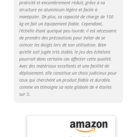
praticité et encombrement réduit, grâce à sa
télescopique plus
structure en aluminium légère et facile à
stable et vous
manipuler. De plus, sa capacité de charge de 150
offrent une
kg en fait un équipement fiable. Cependant,
sécurité maximale
l’échelle étant quelque peu lourde, il est nécessaire
lorsqu'elle est
de prendre des précautions pour éviter de se
complètement
dépliée. Matériau
coincer les doigts lors de son utilisation. Bien
de haute qualité et
qu’elle soit jugée très stable, le jeu des échelons
taille de stockage
pourrait dans certains cas affecter cette qualité.
compacte : les
Avec des matériaux excellents et une facilité de
échelles
déploiement, elle constitue un choix judicieux pour
télescopiques sont
ceux qui cherchent un produit fiable et durable,
fabriquées en
comme en témoigne sa note globale de 4 étoiles
alliage
sur 5.
d'aluminium de
haute qualité et
durable, elles sont
solides et sûres,
antirouille et
durables, peuvent
fournir un bon