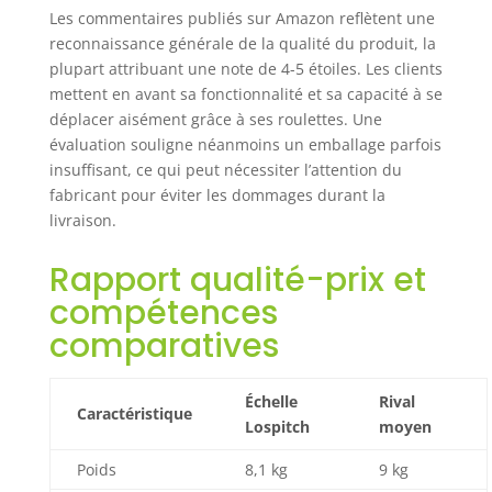
Multifonction :
Les commentaires publiés sur Amazon reflètent une
l'échelle
reconnaissance générale de la qualité du produit, la
d'extension de
plupart attribuant une note de 4-5 étoiles. Les clients
type A est très
mettent en avant sa fonctionnalité et sa capacité à se
polyvalente. Elle
peut être utilisée
déplacer aisément grâce à ses roulettes. Une
pour la réparation
évaluation souligne néanmoins un emballage parfois
de lampes
insuffisant, ce qui peut nécessiter l’attention du
intérieures, la
fabricant pour éviter les dommages durant la
peinture,
livraison.
l'escalade des
arbres en plein air,
Rapport qualité-prix et
la réparation de
compétences
plafonds, le
nettoyage des
comparatives
fenêtres et
d'autres occasions,
mais aussi pour les
Échelle
Rival
Caractéristique
travaux en plein
Lospitch
moyen
air, les outils
nécessaires du
Poids
8,1 kg
9 kg
camping-car, etc.