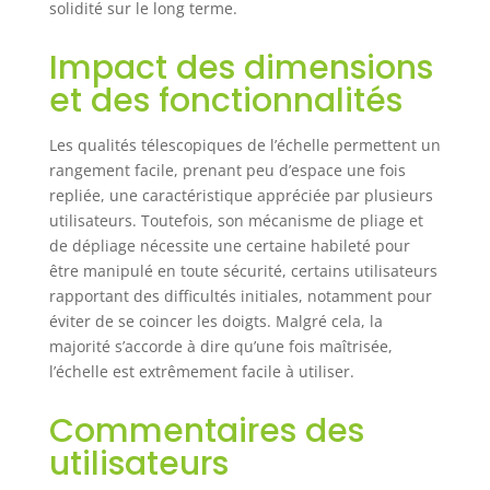
solidité sur le long terme.
échelles
télescopiques sont
Impact des dimensions
fabriquées en
alliage
et des fonctionnalités
d'aluminium de
haute qualité et
Les qualités télescopiques de l’échelle permettent un
durable, elles sont
rangement facile, prenant peu d’espace une fois
solides et sûres,
antirouille et
repliée, une caractéristique appréciée par plusieurs
durables, peuvent
utilisateurs. Toutefois, son mécanisme de pliage et
fournir un bon
de dépliage nécessite une certaine habileté pour
support et peuvent
être manipulé en toute sécurité, certains utilisateurs
supporter jusqu'à
rapportant des difficultés initiales, notamment pour
150 kg. Grâce à son
éviter de se coincer les doigts. Malgré cela, la
design extensible,
majorité s’accorde à dire qu’une fois maîtrisée,
elle se replie à
l’échelle est extrêmement facile à utiliser.
seulement 63 cm
et ne pèse que 8,1
Commentaires des
kg. Elle est très
facile à transporter
utilisateurs
et à ranger.