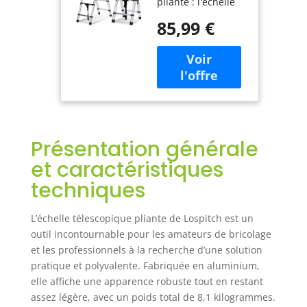
pliante : l'échelle
antidérapante
adopte un design
1,4 + 1,7 m,
85,99 €
pliable avec un
échelle
mécanisme
multifonction
télescopique et un
avec cadre en
verrouillage de
A, échelle en
sécurité. Hauteur
aluminium de
de 1,4 m + 1,7 m et
4 + 5 marches,
un total de 4 + 5
capacité de
niveaux. À chaque
charge de 150
Présentation générale
étape, la goupille
kg
de verrouillage se
et caractéristiques
verrouille
techniques
automatiquement
afin que la hauteur
de l'échelle puisse
L’échelle télescopique pliante de Lospitch est un
être ajustée selon
outil incontournable pour les amateurs de bricolage
les besoins. Sûr :
et les professionnels à la recherche d’une solution
chaque section de
pratique et polyvalente. Fabriquée en aluminium,
l'échelle
elle affiche une apparence robuste tout en restant
télescopique en
assez légère, avec un poids total de 8,1 kilogrammes.
aluminium est