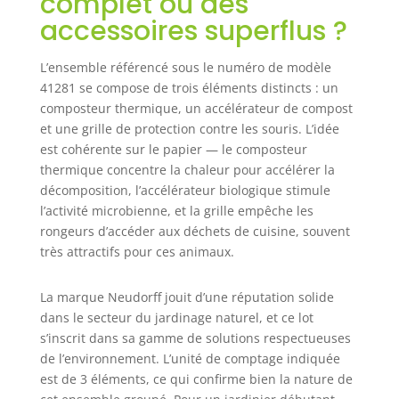
complet ou des
construction à
accessoires superflus ?
double paroi du
composteur offre
une isolation
L’ensemble référencé sous le numéro de modèle
thermique
41281 se compose de trois éléments distincts : un
optimale pour un
composteur thermique, un accélérateur de compost
compostage
et une grille de protection contre les souris. L’idée
rapide et pour la
est cohérente sur le papier — le composteur
destruction des
thermique concentre la chaleur pour accélérer la
graines de
décomposition, l’accélérateur biologique stimule
mauvaises herbes
l’activité microbienne, et la grille empêche les
et des germes. Ne
nécessite que 1
rongeurs d’accéder aux déchets de cuisine, souvent
m² de surface au
très attractifs pour ces animaux.
sol, résiste aux
intempéries et
La marque Neudorff jouit d’une réputation solide
aux UV
dans le secteur du jardinage naturel, et ce lot
Accélérateur de
s’inscrit dans sa gamme de solutions respectueuses
compost :
de l’environnement. L’unité de comptage indiquée
décompose tous
est de 3 éléments, ce qui confirme bien la nature de
les déchets de
jardin et de