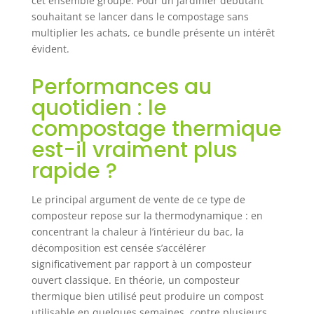
cet ensemble groupé. Pour un jardinier débutant
cuisine ainsi que
souhaitant se lancer dans le compostage sans
les boutures
multiplier les achats, ce bundle présente un intérêt
d'arbres et de
évident.
pelouse avec effet
immédiat et à
Performances au
long terme pour
quotidien : le
un terreau fertile.
Suffisant pour 2
compostage thermique
m³ de compost
est-il vraiment plus
Grille de souris :
protège contre les
rapide ?
souris et les
rongeurs dans le
Le principal argument de vente de ce type de
composteur
composteur repose sur la thermodynamique : en
rapide et les
concentrant la chaleur à l’intérieur du bac, la
empêche de
décomposition est censée s’accélérer
contaminer le
significativement par rapport à un composteur
compost.
Ajustement
ouvert classique. En théorie, un composteur
parfait pour
thermique bien utilisé peut produire un compost
Neudorff
utilisable en quelques semaines, contre plusieurs