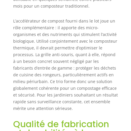
DuoTherm 530 L.
mois pour un composteur traditionnel.
Fabriqué en
plastique solide et
L’accélérateur de compost fourni dans le lot joue un
durable Naturel et
rôle complémentaire : il apporte des micro-
sans danger :
organismes et des nutriments qui stimulent l’activité
l'agent de
compostage est
biologique. Utilisé conjointement avec le composteur
sans danger pour
thermique, il devrait permettre d’optimiser le
les humains et les
processus. La grille anti-souris, quant à elle, répond
animaux et est
à un besoin concret souvent négligé par les
fabriqué à partir
fabricants d’entrée de gamme : protéger les déchets
de matières
de cuisine des rongeurs, particulièrement actifs en
premières
milieu périurbain. Ce trio forme donc une solution
naturelles.
globalement cohérente pour un compostage efficace
Composteur
et sécurisé. Pour les jardiniers souhaitant un résultat
fabriqué avec du
rapide sans surveillance constante, cet ensemble
plastique recyclé
mérite une attention sérieuse.
Qualité de fabrication