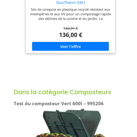
DuoTherm 530 l
Silo de compost en plastique recyclé résistant aux
intempéries et aux UV pour un compostage rapide
des déchets de la cuisine et du jardin. La
construction à double paroi offre une isolation
143,91 €
thermique parfaite et accélère ainsi le processus
de compostage. Idéal pour les jardins de superficie
136,00 €
moyenne à grande. Le système d’enfichage
simplifie considérablement le montage. Capacité :
530 l - Dimensions : 82 x 82 x 115 cm.
Dans la catégorie Composteurs
Test du composteur Vert 600l – 995206