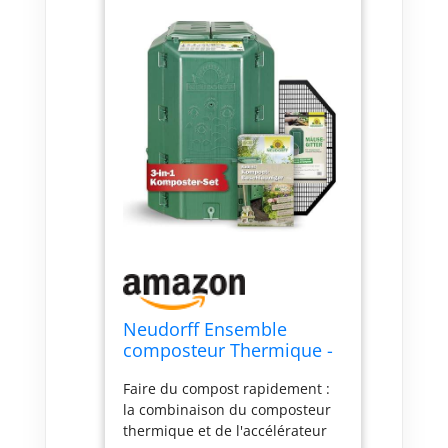
Neudorff Ensemble
composteur Thermique -
Accélérateur de Compost
Faire du compost rapidement :
et Grille de Souris pour
la combinaison du composteur
Un compostage Rapide
thermique et de l'accélérateur
des déchets de Jardin et