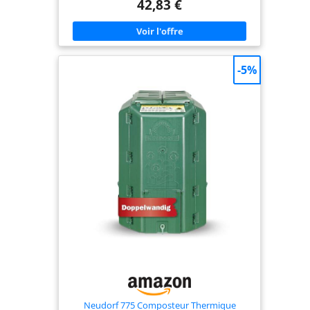
42,83 €
composteur offre une capacité optimale pour une
utilisation quotidienne, tout en restant discret
dans votre jardin, pour une intégration parfaite
Système thermique intelligent: Sa couleur noire
permet un développement thermique optimal à
l'intérieur pendant l'ensoleillement. Les trous
-5%
d'aération à la surface du composteur favorisent
la décomposition naturelle des déchets Résistance
éprouvée: Conçu en polypropylène, un matériau
connu pour sa résistance, ce composteur est
également résistant aux intempéries et aux rayons
UV, garantissant ainsi sa durabilité
Caractéristiques techniques précises: Le
composteur présente des dimensions de L 61 cm x
P 61 cm x H 83 cm, lui permettant de s'adapter à
différents espaces. Sa couleur noire ajoute une
touche d'élégance à votre jardin
Neudorf 775 Composteur Thermique