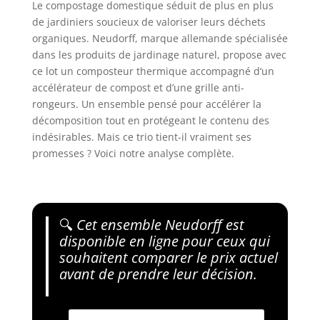
Le compostage domestique séduit de plus en plus
de jardiniers soucieux de valoriser leurs déchets
organiques. Neudorff, marque allemande spécialisée
dans les produits de jardinage naturel, propose avec
ce lot un composteur thermique accompagné d’un
accélérateur de compost et d’une grille anti-
rongeurs. Un ensemble pensé pour accélérer la
décomposition tout en protégeant le contenu des
indésirables. Mais ce trio tient-il vraiment ses
promesses ? Voici notre analyse complète.
🔍
Cet ensemble Neudorff est
disponible en ligne pour ceux qui
souhaitent comparer le prix actuel
avant de prendre leur décision.