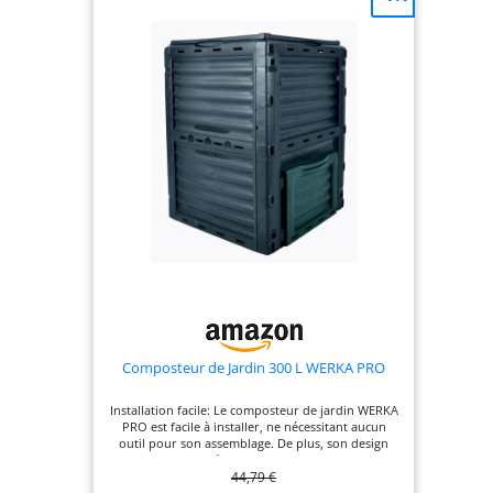
Décomposition aérobie homogène dans tout le
composteur; processus jusqu’à 3 fois plus rapide,
compost mûr facilement récupérable. SYSTÈME
D’ASSEMBLAGE HERMÉTIQUE MÂLE-FEMELLE –
Connexion étanche des panneaux empêchant
toute intrusion d’animaux indésirables. MATÉRIAU
ROBUSTE ET DURABLE – Polyéthylène de 5 mm
d’épaisseur, résistant aux UV et au gel, pour une
longue durée de vie quelles que soient les
conditions climatiques. Couvercle équipé d’un
système anti-vent. CERTIFICATIONS ET TESTS – Le
composteur Supercomp a été testé avec succès
par l’Université technique de Graz et l’Institut
Joanneum Research de Graz sur la compostabilité
des déchets de cuisine, de gazon et d’agrumes.
Composteur de Jardin 300 L WERKA PRO
Installation facile: Le composteur de jardin WERKA
PRO est facile à installer, ne nécessitant aucun
outil pour son assemblage. De plus, son design
permet de le déplacer facilement, pour une
44,79 €
utilisation pratique et sans effort Capacité
généreuse: Avec une contenance de 300 litres, ce