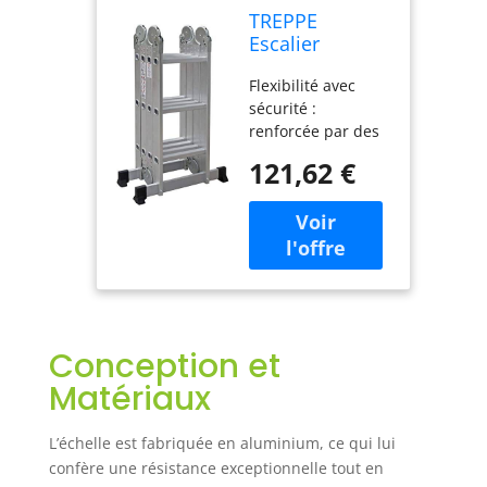
TREPPE
Escalier
articulé Pliable
Flexibilité avec
Multifonction
sécurité :
Aluminium 4 x
renforcée par des
3 marches 3,58
charnières et
m
121,62 €
sécurisée par des
serrures de
sécurité, la forme
de l'échelle peut
être facilement
modifiée :
échafaudage,
cadre en A, échelle
Conception et
manuelle, échelle
droite, etc Qualité
Matériaux
certifiée :
L’aluminium de
L’échelle est fabriquée en aluminium, ce qui lui
qualité
confère une résistance exceptionnelle tout en
aéronautique rend