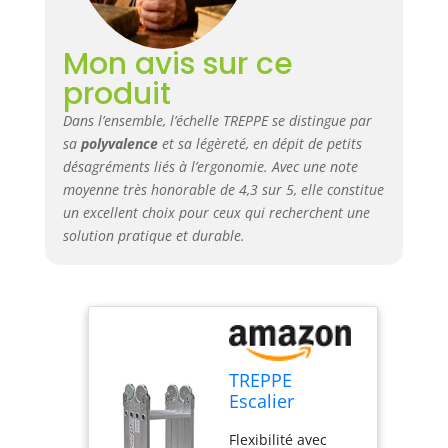
deux extrémités,
des pieds
Mon avis sur ce
antidérapants et
des marches
produit
rainurées, cette
échelle est
Dans l’ensemble, l’échelle TREPPE se distingue par
sécurisée à chaque
sa
polyvalence
et sa légèreté, en dépit de petits
marche que vous
désagréments liés à l’ergonomie. Avec une note
montez.
moyenne très honorable de 4,3 sur 5, elle constitue
un excellent choix pour ceux qui recherchent une
solution pratique et durable.
TREPPE
Escalier
articulé Pliable
Flexibilité avec
Multifonction