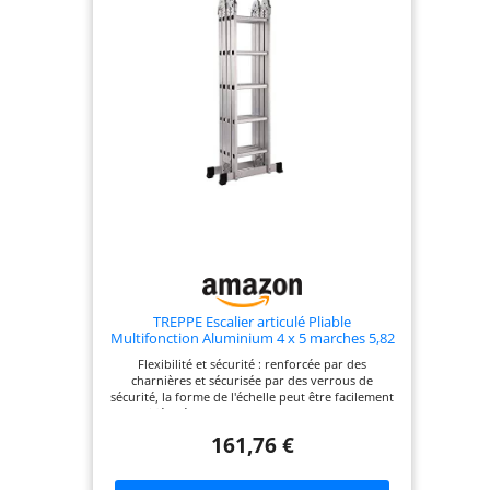
Bonne stabilité :
avec des barres
stabilisatrices aux
deux extrémités,
des pieds
antidérapants et
des marches
rainurées, cette
échelle est
sécurisée à chaque
marche que vous
montez.
TREPPE Escalier articulé Pliable
Multifonction Aluminium 4 x 5 marches 5,82
m
Flexibilité et sécurité : renforcée par des
charnières et sécurisée par des verrous de
sécurité, la forme de l'échelle peut être facilement
modifiée : échafaudage, cadre en A, escabeau,
échelle droite et plus encore QUALITÉ CERTIFIÉE -
161,76 €
L'aluminium de qualité aéronautique rend cette
échelle robuste et durable, capacité de charge
jusqu'à 150 kg Bonne stabilité : avec des barres