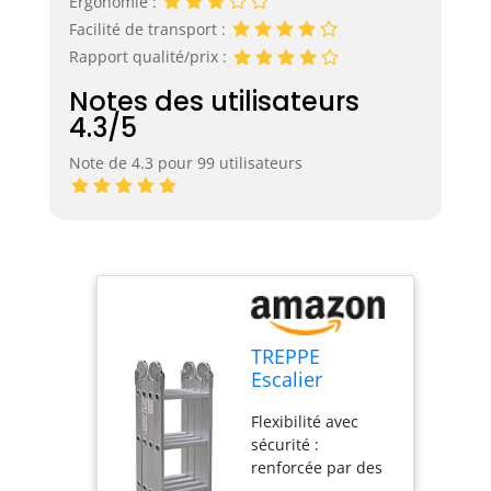
Ergonomie :
Facilité de transport :
Rapport qualité/prix :
Notes des utilisateurs
4.3/5
Note de 4.3 pour 99 utilisateurs
TREPPE
Escalier
articulé Pliable
Flexibilité avec
Multifonction
sécurité :
Aluminium 4 x
renforcée par des
3 marches 3,58
charnières et