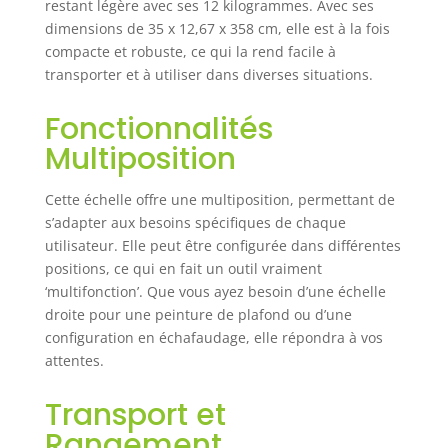
restant légère avec ses 12 kilogrammes. Avec ses
cette échelle
dimensions de 35 x 12,67 x 358 cm, elle est à la fois
robuste et durable,
capacité de charge
compacte et robuste, ce qui la rend facile à
jusqu’à 150 kg
transporter et à utiliser dans diverses situations.
Bonne stabilité :
avec des barres
Fonctionnalités
stabilisatrices aux
Multiposition
deux extrémités,
des pieds
antidérapants et
Cette échelle offre une multiposition, permettant de
des marches
s’adapter aux besoins spécifiques de chaque
rainurées, cette
utilisateur. Elle peut être configurée dans différentes
échelle est
positions, ce qui en fait un outil vraiment
sécurisée à chaque
‘multifonction’. Que vous ayez besoin d’une échelle
marche que vous
droite pour une peinture de plafond ou d’une
montez.
configuration en échafaudage, elle répondra à vos
attentes.
Transport et
Rangement