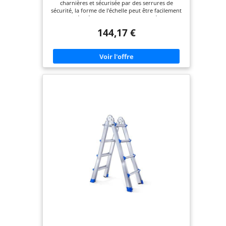
charnières et sécurisée par des serrures de
sécurité, la forme de l'échelle peut être facilement
modifiée : échafaudage, cadre en A, échelle
manuelle, échelle droite, etc Qualité certifiée :
144,17 €
L’aluminium de qualité aéronautique rend cette
échelle robuste et durable, capacité de charge
jusqu’à 150 kg Bonne stabilité : avec des barres
stabilisatrices aux deux extrémités, des pieds
antidérapants et des marches rainurées, cette
échelle est sécurisée à chaque marche que vous
montez.