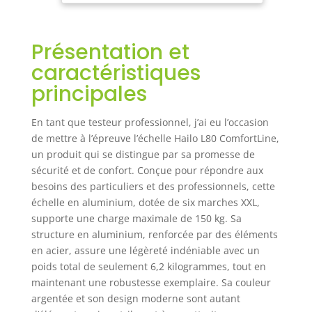
charge maximale :
étagère -
150 kg, avec
Échelle pliable
protection
en aluminium
Présentation et
articulaire
fabriquée en
brevetée Grandes
caractéristiques
marches pour plus
principales
de sécurité – 6
marches extra
profondes en
En tant que testeur professionnel, j’ai eu l’occasion
aluminium de 13
de mettre à l’épreuve l’échelle Hailo L80 ComfortLine,
cm avec nervures
un produit qui se distingue par sa promesse de
antidérapantes et
sécurité et de confort. Conçue pour répondre aux
pieds
besoins des particuliers et des professionnels, cette
antidérapants
échelle en aluminium, dotée de six marches XXL,
pour un maintien
supporte une charge maximale de 150 kg. Sa
sûr, pieds
structure en aluminium, renforcée par des éléments
interchangeables
en acier, assure une légèreté indéniable avec un
Hailo EasyClix
poids total de seulement 6,2 kilogrammes, tout en
vendus
séparément Bac de
maintenant une robustesse exemplaire. Sa couleur
rangement et
argentée et son design moderne sont autant
boucle pour seau :