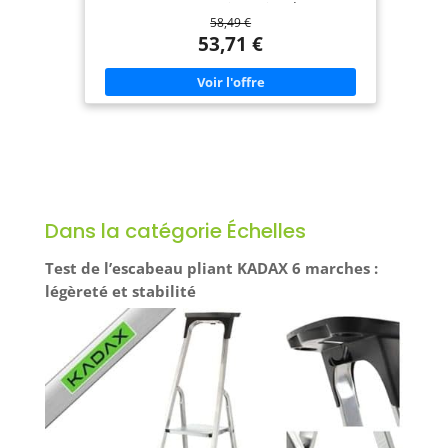
structure de support triangulaire, l'échelle peut
58,49 €
supporter jusqu'à 150 kg, ce qui la rend plus
stable et plus sûre. CONCEPTION ANTIDÉRAPANTE
53,71 €
: Des marches plus larges et plus épaisses assurent
stabilité et sécurité lors de l’utilisation, et les pieds
sont dotés de caoutchouc antidérapant pour
éviter les rayures sur le sol. Usage polyvalent :
Idéal pour les garages, les terrasses, les caves, les
débarras, les cuisines, les chambres et les
bibliothèques, etc. pour répondre à vos besoins.
👍 Économise l'espace : L'échelle peut être pliée à
plat, seulement 5,5 cm, peut être placée dans le
coin ou dans l'espace entre le mur et l'armoire,
facile à utiliser et à transporter
Dans la catégorie Échelles
Test de l’escabeau pliant KADAX 6 marches :
légèreté et stabilité