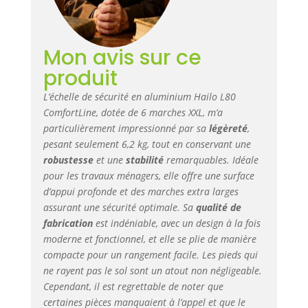
sûr, pieds
interchangeables
Hailo EasyClix
Mon avis sur ce
vendus
séparément Bac de
produit
rangement et
boucle pour seau :
L’échelle de sécurité en aluminium Hailo L80
pour ranger les
ComfortLine, dotée de 6 marches XXL, m’a
outils, les
particulièrement impressionné par sa
légèreté
,
accessoires de
pesant seulement 6,2 kg, tout en conservant une
peinture et les
robustesse
et une
stabilité
remarquables. Idéale
petites pièces, la
pour les travaux ménagers, elle offre une surface
boucle du seau a
d’appui profonde et des marches extra larges
une fermeture
assurant une sécurité optimale. Sa
qualité de
rapide à clic pour
fabrication
est indéniable, avec un design à la fois
une fixation sûre
moderne et fonctionnel, et elle se plie de manière
des seaux et des
enrouleur de câble
compacte pour un rangement facile. Les pieds qui
HAILO QUALITÉ :
ne rayent pas le sol sont un atout non négligeable.
notre marque est
Cependant, il est regrettable de noter que
le point rouge
certaines pièces manquaient à l’appel et que le