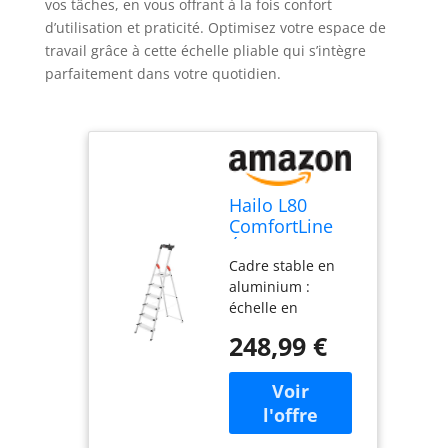
vos tâches, en vous offrant à la fois confort
d’utilisation et praticité. Optimisez votre espace de
travail grâce à cette échelle pliable qui s’intègre
parfaitement dans votre quotidien.
Hailo L80
ComfortLine
Échelle de
Cadre stable en
sécurité en
aluminium :
aluminium - 6
échelle en
marches XXL -
aluminium avec
Charge
248,99 €
plate-forme en
maximale : 150
acier galvanisé
kg - Surface
avec nervures
d'appui
antidérapantes,
profonde -
norme EN 131,
Échelle avec