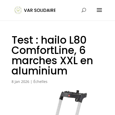
Test : hailo L80
ComfortLine, 6
marches XXL en
aluminium
8 Jan 2026
|
Échelles