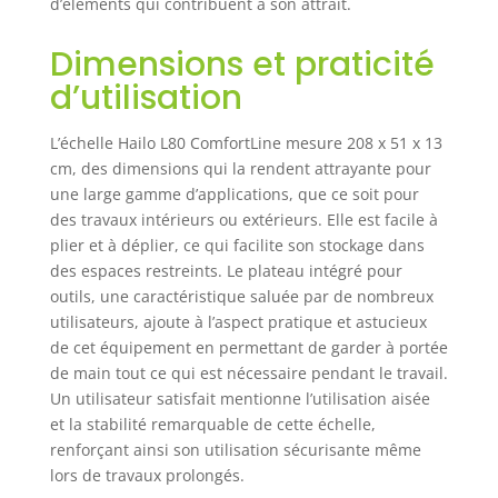
d’éléments qui contribuent à son attrait.
pour ranger les
outils, les
Dimensions et praticité
accessoires de
d’utilisation
peinture et les
petites pièces, la
boucle du seau a
L’échelle Hailo L80 ComfortLine mesure 208 x 51 x 13
une fermeture
cm, des dimensions qui la rendent attrayante pour
rapide à clic pour
une large gamme d’applications, que ce soit pour
une fixation sûre
des travaux intérieurs ou extérieurs. Elle est facile à
des seaux et des
plier et à déplier, ce qui facilite son stockage dans
enrouleur de câble
des espaces restreints. Le plateau intégré pour
HAILO QUALITÉ :
outils, une caractéristique saluée par de nombreux
notre marque est
utilisateurs, ajoute à l’aspect pratique et astucieux
le point rouge
de cet équipement en permettant de garder à portée
HAILO. Derrière
cela se trouve une
de main tout ce qui est nécessaire pendant le travail.
entreprise
Un utilisateur satisfait mentionne l’utilisation aisée
familiale
et la stabilité remarquable de cette échelle,
responsable,
renforçant ainsi son utilisation sécurisante même
produit de qualité
lors de travaux prolongés.
supérieure avec