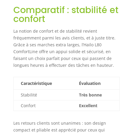
une manipulation
Comparatif : stabilité et
facile et un
confort
excellent service
Fabriqué en
Allemagne : se
La notion de confort et de stabilité revient
déplie et se replie
fréquemment parmi les avis clients, et à juste titre.
rapidement,
Grâce à ses marches extra larges, l’Hailo L80
hauteur totale :
ComfortLine offre un appui solide et sécurisé, en
190 cm, hauteur
faisant un choix parfait pour ceux qui passent de
de travail jusqu'à
longues heures à effectuer des tâches en hauteur.
3,28 m, largeur
d'installation : 50
cm, profondeur
Caractéristique
Évaluation
d'installation : 116
cm, poids : 6,2 kg,
Stabilité
Très bonne
livré entièrement
pré-monté
Confort
Excellent
Les retours clients sont unanimes : son design
compact et pliable est apprécié pour ceux qui