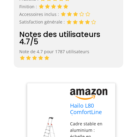
Finition :
Accessoires inclus :
Satisfaction générale :
Notes des utilisateurs
4.7/5
Note de 4.7 pour 1787 utilisateurs
Hailo L80
ComfortLine
Échelle de
Cadre stable en
sécurité en
aluminium :
aluminium - 6
échelle en