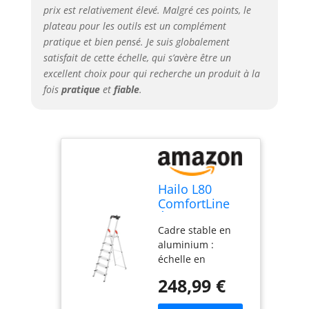
HAILO. Derrière
prix est relativement élevé. Malgré ces points, le
cela se trouve une
plateau pour les outils est un complément
entreprise
pratique et bien pensé. Je suis globalement
familiale
satisfait de cette échelle, qui s’avère être un
responsable,
excellent choix pour qui recherche un produit à la
produit de qualité
fois
pratique
et
fiable
.
supérieure avec
une manipulation
facile et un
excellent service
Fabriqué en
Allemagne : se
déplie et se replie
Hailo L80
rapidement,
ComfortLine
hauteur totale :
Échelle de
190 cm, hauteur
Cadre stable en
sécurité en
de travail jusqu'à
aluminium :
aluminium - 6
3,28 m, largeur
échelle en
marches XXL -
d'installation : 50
aluminium avec
Charge
cm, profondeur
248,99 €
plate-forme en
maximale : 150
d'installation : 116
acier galvanisé
kg - Surface
cm, poids : 6,2 kg,