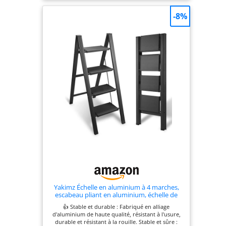
donc difficile de se déplacer en hauteur et de
suspendre votre nouveau tableau. Heureusement,
-8%
cette échelle pliante est équipée d'un plateau à
outils [Se déplier et se replier rapidement] Dépliez
cette échelle domestique en quelques secondes
lorsque vous voulez changer une ampoule ou
enlever vos rideaux. Puis repliez-la à nouveau
aussi rapidement et placez-le dans un coin pour
gagner de la place [Ce que vous obtenez] Une
échelle en aluminium à 6 marches, fabriquée en
alliage d'aluminium et polyvalente. Marches noires
en alliage d'aluminium, parties en plastique
orange - Non seulement inoxydable, mais aussi
élégante !
Yakimz Échelle en aluminium à 4 marches,
escabeau pliant en aluminium, échelle de
sécurité antidérapante, petite et compacte,
👍 Stable et durable : Fabriqué en alliage
supporte jusqu'à 150 kg pour
d'aluminium de haute qualité, résistant à l'usure,
ménage/bureau/étagère de stockage
durable et résistant à la rouille. Stable et sûre :
portable