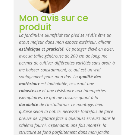
aluminium, un
solide revêtement
Mon avis sur ce
pour protéger ce
bac potager
produit
surélevé en toute
saison. UNE
La jardinière Blumfeldt sur pied se révèle être un
CONCEPTION
atout majeur dans mon espace extérieur, alliant
INNOVANTE : Cette
esthétique
et
praticité
. Ce potager élevé en acier,
jardiniere sur
avec sa taille généreuse de 200 cm de long, me
pieds potager vous
permet de cultiver différentes variétés sans avoir à
évite d'avoir à vous
me baisser constamment, ce qui est un vrai
baisser pour vous
soulagement pour mon dos. La
qualité des
occuper de vos
matériaux
est indéniable, assurant une
plantes, ce qui
robustesse
et une résistance aux intempéries
réduit la fatigue.
exemplaires, ce qui me rassure quant à la
Le jardin surélevé
permet de
durabilité
de l’installation. Le montage, bien
protéger votre
qu’aisé selon la notice, nécessite toutefois de faire
culture contre les
preuve de vigilance face à quelques erreurs dans le
insectes et les
schéma fourni. Cependant, une fois montée, la
petits animaux.
structure se fond parfaitement dans mon jardin