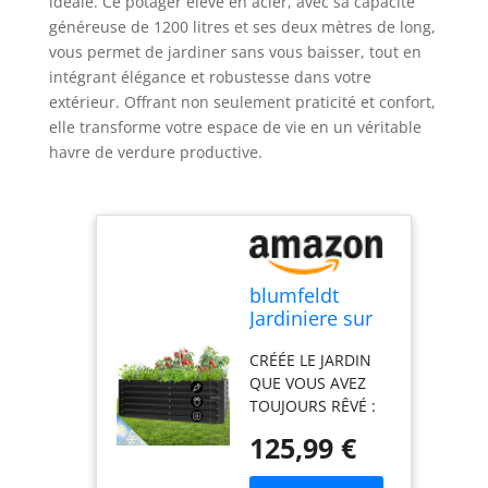
idéale. Ce potager élevé en acier, avec sa capacité
généreuse de 1200 litres et ses deux mètres de long,
vous permet de jardiner sans vous baisser, tout en
intégrant élégance et robustesse dans votre
extérieur. Offrant non seulement praticité et confort,
elle transforme votre espace de vie en un véritable
havre de verdure productive.
blumfeldt
Jardiniere sur
Pieds, Espace
CRÉÉE LE JARDIN
Potager sur
QUE VOUS AVEZ
Pied Jardinage
TOUJOURS RÊVÉ :
Extérieur,
L'utilisation de
Potager
125,99 €
cette jardiniere sur
Surélevé en
pieds vous permet
Hauteur,