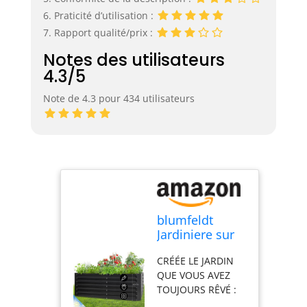
6. Praticité d’utilisation :
7. Rapport qualité/prix :
Notes des utilisateurs
4.3/5
Note de 4.3 pour 434 utilisateurs
blumfeldt
Jardiniere sur
Pieds, Espace
CRÉÉE LE JARDIN
Potager sur
QUE VOUS AVEZ
Pied Jardinage
TOUJOURS RÊVÉ :
Extérieur,
L'utilisation de
Potager