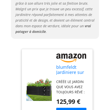
STRUCTURE
grâce à son allure très jolie et sa finition brute.
DESIGN ET
Malgré un prix que je trouve un peu excessif, cette
DURABLE : Ce bac
jardinière répond parfaitement à mes attentes de
à potager sur pied
praticité et de design, et devient un élément central
avec son aspect
dans mon espace de verdure, idéale pour un
vrai
gris naturel, est
fabriqué en tôle
potager à domicile
.
d'acier ondulée de
haute qualité et
assure une
durabilité pour
une utilisation de
cet espace potager
blumfeldt
sur pied dans le
Jardiniere sur
jardin ou balcon.
Pieds, Espace
PLUS D’ESPACE
CRÉÉE LE JARDIN
Potager sur
POUR PLUS DE
QUE VOUS AVEZ
Pied Jardinage
PLANTES : Cette
TOUJOURS RÊVÉ :
Extérieur,
grande jardiniere
L'utilisation de
Potager
sur pieds exterieur
125,99 €
cette jardiniere sur
Surélevé en
mesure 200 x 60 x
pieds vous permet
Hauteur,
100 cm et grâce à