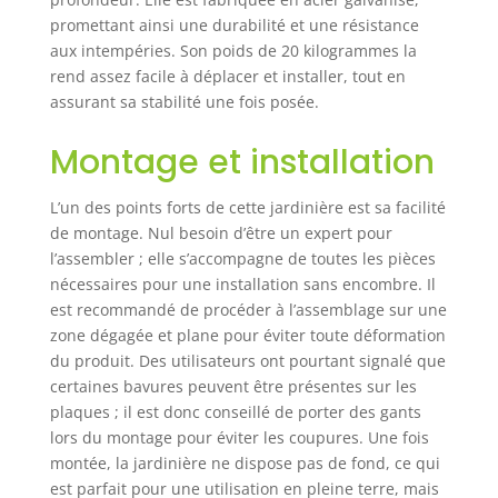
pour protéger ce
bac potager
promettant ainsi une durabilité et une résistance
surélevé en toute
aux intempéries. Son poids de 20 kilogrammes la
saison. UNE
rend assez facile à déplacer et installer, tout en
CONCEPTION
assurant sa stabilité une fois posée.
INNOVANTE : Cette
jardiniere sur
Montage et installation
pieds potager vous
évite d'avoir à vous
L’un des points forts de cette jardinière est sa facilité
baisser pour vous
de montage. Nul besoin d’être un expert pour
occuper de vos
plantes, ce qui
l’assembler ; elle s’accompagne de toutes les pièces
réduit la fatigue.
nécessaires pour une installation sans encombre. Il
Le jardin surélevé
est recommandé de procéder à l’assemblage sur une
permet de
zone dégagée et plane pour éviter toute déformation
protéger votre
du produit. Des utilisateurs ont pourtant signalé que
culture contre les
certaines bavures peuvent être présentes sur les
insectes et les
plaques ; il est donc conseillé de porter des gants
petits animaux.
lors du montage pour éviter les coupures. Une fois
STRUCTURE
montée, la jardinière ne dispose pas de fond, ce qui
DESIGN ET
est parfait pour une utilisation en pleine terre, mais
DURABLE : Ce bac