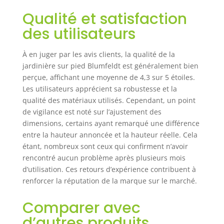
vous permet de
Qualité et satisfaction
planter un grand
carré de
des utilisateurs
concombres,
tomates, basilic,
À en juger par les avis clients, la qualité de la
fraises, fleurs,
jardinière sur pied Blumfeldt est généralement bien
herbes et légumes.
perçue, affichant une moyenne de 4,3 sur 5 étoiles.
Les utilisateurs apprécient sa robustesse et la
qualité des matériaux utilisés. Cependant, un point
de vigilance est noté sur l’ajustement des
dimensions, certains ayant remarqué une différence
entre la hauteur annoncée et la hauteur réelle. Cela
étant, nombreux sont ceux qui confirment n’avoir
rencontré aucun problème après plusieurs mois
d’utilisation. Ces retours d’expérience contribuent à
renforcer la réputation de la marque sur le marché.
Comparer avec
d’autres produits