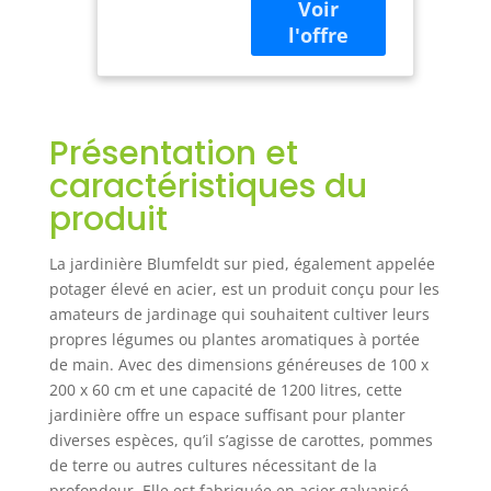
de contrôler la
Sureleve
qualité du sol et
Exterieur Jardin
d'éviter qu'il ne se
et Balcon, Bac
compacte.
Pied en Acier,
Remplissez le avec
1200L, 2m
la terre adaptée
Présentation et
qui permet à vos
plantes de
caractéristiques du
s'épanouir.
produit
PROTECTION
CONTRE LES
INTEMPÉRIES : Ce
La jardinière Blumfeldt sur pied, également appelée
bac jardinage
potager élevé en acier, est un produit conçu pour les
potager sur pied
amateurs de jardinage qui souhaitent cultiver leurs
est protégé contre
propres légumes ou plantes aromatiques à portée
toutes les formes
de main. Avec des dimensions généreuses de 100 x
d'intempéries
200 x 60 cm et une capacité de 1200 litres, cette
grâce à un cadre
jardinière offre un espace suffisant pour planter
en alliage zinc-
diverses espèces, qu’il s’agisse de carottes, pommes
aluminium, un
de terre ou autres cultures nécessitant de la
solide revêtement
profondeur. Elle est fabriquée en acier galvanisé,