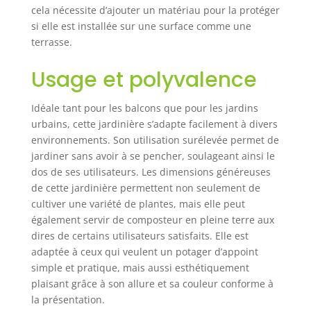
cela nécessite d’ajouter un matériau pour la protéger
à potager sur pied
avec son aspect
si elle est installée sur une surface comme une
gris naturel, est
terrasse.
fabriqué en tôle
d'acier ondulée de
Usage et polyvalence
haute qualité et
assure une
Idéale tant pour les balcons que pour les jardins
durabilité pour
urbains, cette jardinière s’adapte facilement à divers
une utilisation de
environnements. Son utilisation surélevée permet de
cet espace potager
jardiner sans avoir à se pencher, soulageant ainsi le
sur pied dans le
jardin ou balcon.
dos de ses utilisateurs. Les dimensions généreuses
PLUS D’ESPACE
de cette jardinière permettent non seulement de
POUR PLUS DE
cultiver une variété de plantes, mais elle peut
PLANTES : Cette
également servir de composteur en pleine terre aux
grande jardiniere
dires de certains utilisateurs satisfaits. Elle est
sur pieds exterieur
adaptée à ceux qui veulent un potager d’appoint
mesure 200 x 60 x
simple et pratique, mais aussi esthétiquement
100 cm et grâce à
plaisant grâce à son allure et sa couleur conforme à
sa taille
la présentation.
généreuse, cela