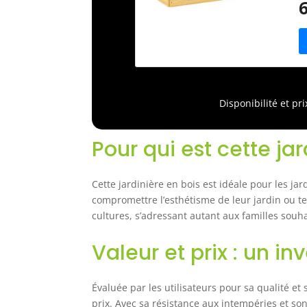
c
t
s
p
d
p
p
Disponibilité et pr
a
N
e
Pour qui est cette ja
v
p
F
Cette jardinière en bois est idéale pour les j
e
compromettre l’esthétisme de leur jardin ou te
c
cultures, s’adressant autant aux familles souha
r
Valeur et prix : un i
Évaluée par les utilisateurs pour sa qualité et
prix. Avec sa résistance aux intempéries et son