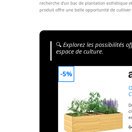
recherche d’un bac de plantation esthétique et
produit offre une belle opportunité de cultive
🔍
Explorez les possibilités o
espace de culture.
-5%
O
C
D
c
e
d
6
l