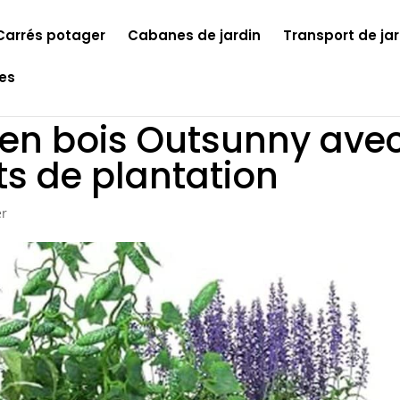
Carrés potager
Cabanes de jardin
Transport de jar
les
re en bois Outsunny ave
s de plantation
er