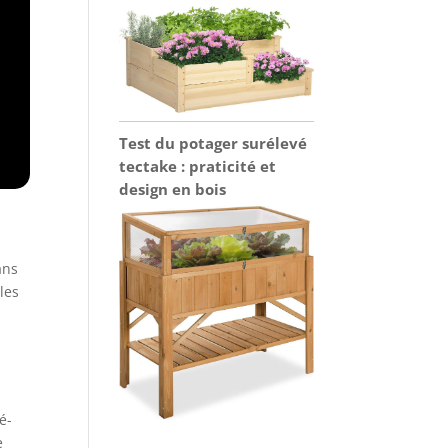
Test du potager surélevé
tectake : praticité et
design en bois
ans
les
é-
e