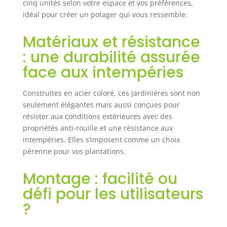
Convient à une
cinq unités selon votre espace et vos préférences,
installation en
idéal pour créer un potager qui vous ressemble.
extérieur ou en
intérieur type
Matériaux et résistance
serre, tunnel, etc.
: une durabilité assurée
FOND OUVERT :
Ce bac à fleurs est
face aux intempéries
conçu pour être
installé
Construites en acier coloré, ces jardinières sont non
directement dans
seulement élégantes mais aussi conçues pour
la terre car sa
résister aux conditions extérieures avec des
conception sans
propriétés anti-rouille et une résistance aux
fond assure un
intempéries. Elles s’imposent comme un choix
excellent drainage
pérenne pour vos plantations.
puisque l'eau ne
stagne pas dans
le bac et permet
Montage : facilité ou
aux racines de
défi pour les utilisateurs
s'étendre plus
?
facilement
OPTIMISATION DE
LA CROISSANCE &