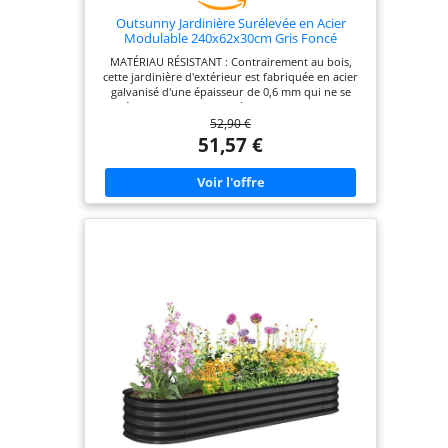
Outsunny Jardinière Surélevée en Acier
Modulable 240x62x30cm Gris Foncé
MATÉRIAU RÉSISTANT : Contrairement au bois,
cette jardinière d'extérieur est fabriquée en acier
galvanisé d'une épaisseur de 0,6 mm qui ne se
déforme pas. Convient à une installation en
52,90 €
extérieur ou en intérieur type serre, tunnel, etc.
SÉCURISÉ : Le bord supérieur de la jardinière est
51,57 €
protégé par un joint en caoutchouc afin d'éviter
que les bords tranchants ne coupent les doigts
FOND OUVERT : Ce bac à fleurs rectangulaire est
conçu pour être installé directement dans la terre,
car sa conception sans fond assure un excellent
drainage puisque l'eau ne stagne pas dans le bac
et permet aux racines de s'étendre plus facilement
JARDINIÈRE MODULABLE : Le carré potager de
jardin est composé de plusieurs panneaux
latéraux et de panneaux d'angle. Vous pouvez
assembler différentes formes en fonction de vos
besoins ou de vos objectifs de plantation
SPÉCIFICATIONS : Dimensions totales : 240L x 62l x
30H cm - Dim. intérieure de la jardinière : 239L x
60l x 30H cm - Assemblage nécessaire