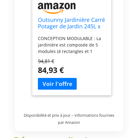
Outsunny Jardinière Carré
Potager de Jardin 245L x
242l x 31H cm Vert
CONCEPTION MODULABLE : La
jardinière est composée de 5
modules (4 rectangles et 1
carré) que vous pourrez
94,81 €
assembler en fonction de vos
84,93 €
besoins ou de vos objectifs de
plantation MATÉRIAU
RÉSISTANT : Contrairement au
bois, cette jardinière d'extérieur
est fabriquée en acier coloré
d'une épaisseur de 0,3 mm qui
ne se déforme pas. Convient à
Disponibilité et prix à jour – informations fournies
une installation en extérieur ou
en intérieur type serre, tunnel,
par Amazon
etc. FOND OUVERT : Ce bac à
fleurs est conçu pour être