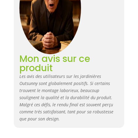
plus facilement OPTIMISATION
DE LA CROISSANCE &
RENDEMENT DE VOS VÉGÉTAUX
: Conception et fabrication
étudiées pour absorber et
retenir la chaleur du sol afin
d'optimiser le développement
des racines de vos végétaux
SPÉCIFICATIONS : Dimensions
Mon avis sur ce
de la grande jardinière : 121L x
produit
116l x 31H cm - Dim. intérieure
de la petite jardinière : 116L x
Les avis des utilisateurs sur les jardinières
58l x 31H cm - Assemblage
Outsunny sont globalement positifs. Si certains
nécessaire
trouvent le montage laborieux, beaucoup
soulignent la qualité et la durabilité du produit.
Malgré ces défis, le rendu final est souvent perçu
comme très satisfaisant, tant pour sa robustesse
que pour son design.