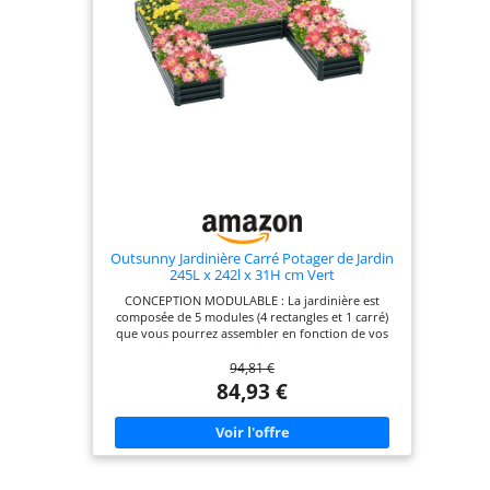
30H cm - Dim. intérieure de la jardinière : 194L x
60l x 30H cm - Assemblage nécessaire
Outsunny Jardinière Carré Potager de Jardin
245L x 242l x 31H cm Vert
CONCEPTION MODULABLE : La jardinière est
composée de 5 modules (4 rectangles et 1 carré)
que vous pourrez assembler en fonction de vos
besoins ou de vos objectifs de plantation
94,81 €
MATÉRIAU RÉSISTANT : Contrairement au bois,
cette jardinière d'extérieur est fabriquée en acier
84,93 €
coloré d'une épaisseur de 0,3 mm qui ne se
déforme pas. Convient à une installation en
extérieur ou en intérieur type serre, tunnel, etc.
FOND OUVERT : Ce bac à fleurs est conçu pour
être installé directement dans la terre car sa
conception sans fond assure un excellent drainage