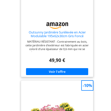
Outsunny Jardinière Surélevée en Acier
Modulable 195x62x30cm Gris Foncé
MATÉRIAU RÉSISTANT : Contrairement au bois,
cette jardinière d'extérieur est fabriquée en acier
coloré d'une épaisseur de 0,6 mm qui ne se
déforme pas. Convient à une installation en
extérieur ou en intérieur type serre, tunnel, etc.
49,90 €
SÉCURISÉ : Le bord supérieur de la jardinière sur
pied est protégé par un joint en caoutchouc afin
d'éviter que les bords tranchants ne coupent les
doigts FOND OUVERT : Ce bac à fleurs
rectangulaire est conçu pour être installé
directement dans la terre car sa conception sans
fond assure un excellent drainage puisque l'eau
-10%
ne stagne pas dans le bac et permet aux racines de
s'étendre plus facilement JARDINIÈRE MODULABLE
: Le potager sur pied est composé de 6 panneaux
latéraux et de 4 panneaux d'angle. Vous pouvez
assembler différentes formes en fonction de vos
besoins ou de vos objectifs de plantation
SPÉCIFICATIONS : Dimensions totales : 195L x 62l x