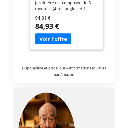
jardinière est composée de 5
modules (4 rectangles et 1
carré) que vous pourrez
94,81 €
assembler en fonction de vos
84,93 €
besoins ou de vos objectifs de
plantation MATÉRIAU
RÉSISTANT : Contrairement au
bois, cette jardinière d'extérieur
est fabriquée en acier coloré
d'une épaisseur de 0,3 mm qui
ne se déforme pas. Convient à
Disponibilité et prix à jour – informations fournies
une installation en extérieur ou
en intérieur type serre, tunnel,
par Amazon
etc. FOND OUVERT : Ce bac à
fleurs est conçu pour être
installé directement dans la
terre car sa conception sans
fond assure un excellent
drainage puisque l'eau ne
stagne pas dans le bac et
permet aux racines de s'étendre