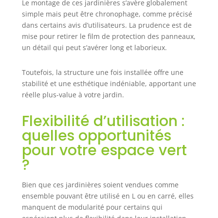
Le montage de ces jardinières s’avère globalement
RENDEMENT DE
simple mais peut être chronophage, comme précisé
VOS VÉGÉTAUX :
dans certains avis d’utilisateurs. La prudence est de
Conception et
mise pour retirer le film de protection des panneaux,
fabrication
un détail qui peut s’avérer long et laborieux.
étudiées pour
absorber et
retenir la chaleur
Toutefois, la structure une fois installée offre une
du sol afin
stabilité et une esthétique indéniable, apportant une
d'optimiser le
réelle plus-value à votre jardin.
développement
des racines de vos
Flexibilité d’utilisation :
végétaux
quelles opportunités
SPÉCIFICATIONS :
Dimensions de la
pour votre espace vert
grande jardinière
?
: 121L x 116l x 31H
cm - Dim.
intérieure de la
Bien que ces jardinières soient vendues comme
petite jardinière :
ensemble pouvant être utilisé en L ou en carré, elles
116L x 58l x 31H
manquent de modularité pour certains qui
cm - Assemblage