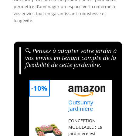
permettre d’aménager un espace vert conforme à
vos envies tout en garantissant robustesse et
longévité.
🔍
Pensez à adapter votre jardin à
vos envies en tenant compte de la
flexibilité de cette jardinière.
-10%
Outsunny
Jardinière
Carré Potager
CONCEPTION
de Jardin 245L
MODULABLE : La
x 242l x 31H
jardinière est
cm Vert