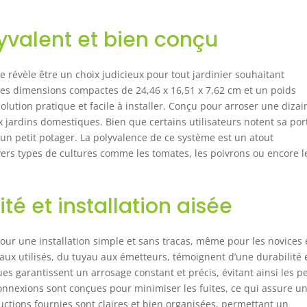
olyvalent et bien conçu
se révèle être un choix judicieux pour tout jardinier souhaitant
 ses dimensions compactes de 24,46 x 16,51 x 7,62 cm et un poids
olution pratique et facile à installer. Conçu pour arroser une dizai
ux jardins domestiques. Bien que certains utilisateurs notent sa por
’un petit potager. La polyvalence de ce système est un atout
vers types de cultures comme les tomates, les poivrons ou encore l
é et installation aisée
pour une installation simple et sans tracas, même pour les novices
iaux utilisés, du tuyau aux émetteurs, témoignent d’une durabilité 
es garantissent un arrosage constant et précis, évitant ainsi les p
connexions sont conçues pour minimiser les fuites, ce qui assure u
ructions fournies sont claires et bien organisées, permettant un