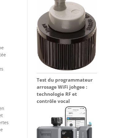
ne
tée
es
Test du programmateur
arrosage WiFi johgee :
technologie RF et
contrôle vocal
 en
et
ertes
ne