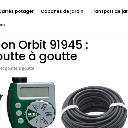
Carrés potager
Cabanes de jardin
Transport de jar
les
tion Orbit 91945 :
utte à goutte
et goutte à goutte