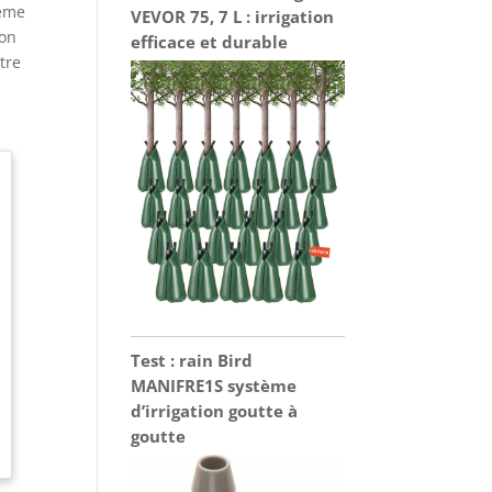
tème
VEVOR 75, 7 L : irrigation
ion
efficace et durable
tre
Test : rain Bird
MANIFRE1S système
d’irrigation goutte à
goutte