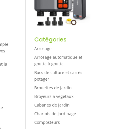
Catégories
imple
Arrosage
vos
Arrosage automatique et
goutte à goutte
t la
Bacs de culture et carrés
potager
Brouettes de jardin
Broyeurs à végétaux
Cabanes de jardin
ce
Chariots de jardinage
s
Composteurs
s