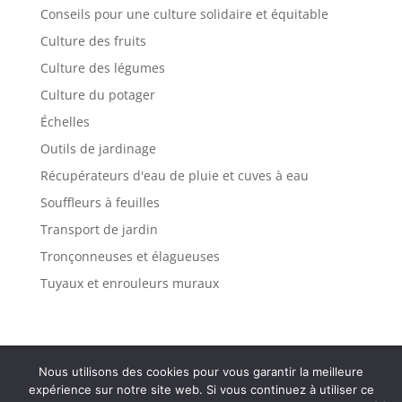
Conseils pour une culture solidaire et équitable
Culture des fruits
Culture des légumes
Culture du potager
Échelles
Outils de jardinage
Récupérateurs d'eau de pluie et cuves à eau
Souffleurs à feuilles
Transport de jardin
Tronçonneuses et élagueuses
Tuyaux et enrouleurs muraux
Politique de confidentialité
Mentions légales
Nous utilisons des cookies pour vous garantir la meilleure
Plan de site
Contact
expérience sur notre site web. Si vous continuez à utiliser ce