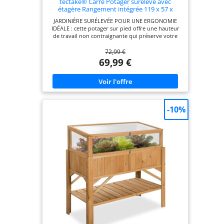
tectake® Carré Potager surélevé avec
étagère Rangement intégrée 119 x 57 x
JARDINIÈRE SURÉLEVÉE POUR UNE ERGONOMIE
IDÉALE : cette potager sur pied offre une hauteur
de travail non contraignante qui préserve votre
dos lors du jardinage. Cultivez vos herbes
72,99 €
aromatiques et vos tomates cerises sans vous
pencher. POTAGER SURÉLEVÉ POLYVALENT POUR
69,99 €
BALCON ET TERRASSE : idéal pour les petites
terrasses et balcons, ce bac potager accueille
facilement fraises, herbes aromatiques et légumes.
Un carré potager compact qui s'adapte à tous les
espaces extérieurs réduits. BAC DE CULTURE AVEC
ÉTAGÈRE DE RANGEMENT INTÉGRÉE : stockez vos
-10%
outils de jardinage et votre terreau directement
sous le bac de plantation. cette jardinière sur pied
offre un espace de rangement pratique pour tous
vos accessoires. CARRÉ POTAGER RÉSISTANT EN
BOIS DE PIN IMPRÉGNÉ DURABLE : ce potager hors
sol est fabriqué en bois de pin imprégné résistant
aux intempéries pour une durabilité maximale
sans maintenance intensive. JARDINIÈRE HAUTE
AVEC DIMENSIONS OPTIMALES ET CAPACITÉ
GÉNÉREUSE : ce bac surélevé mesure 119 x 57 x 90
cm (intérieures : 108 x 50 x 24 cm) avec une
capacité maximale de 120 kg. Livré avec 1 potager
complet et sa notice de montage illustrée.