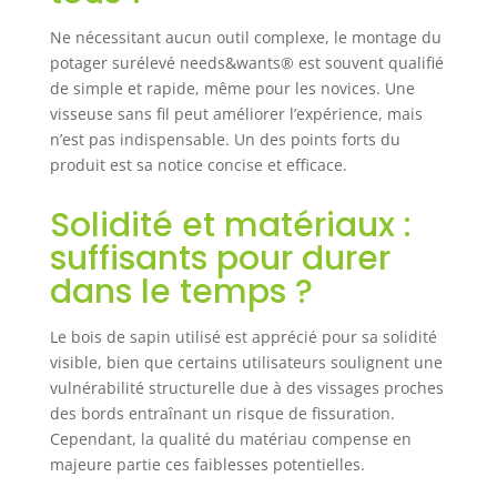
PRATIQUE : grand cadre / bordure
Ne nécessitant aucun outil complexe, le montage du
pour potager surélevé avec
potager surélevé needs&wants® est souvent qualifié
dimensions intérieures 115 x 57 x
de simple et rapide, même pour les novices. Une
20 cm (L x P x H) = volume pouvant
visseuse sans fil peut améliorer l’expérience, mais
atteindre 130 litres pour le
remplissage avec de la terre,
n’est pas indispensable. Un des points forts du
montage simple : 4 parois latérales
produit est sa notice concise et efficace.
déjà pré-montées DESIGN :
couleur bois classique brun foncé,
Solidité et matériaux :
pieds décoratifs, aspect décoratif à
suffisants pour durer
traverses transversales
RESPONSABILITÉ SOCIALE -
dans le temps ?
Programme ¥€$4FUTURE : 1 % de
mes revenus provenant de mes
Le bois de sapin utilisé est apprécié pour sa solidité
ventes sont reversés à des
visible, bien que certains utilisateurs soulignent une
organisations caritatives. Merci ! ❤️
vulnérabilité structurelle due à des vissages proches
des bords entraînant un risque de fissuration.
Cependant, la qualité du matériau compense en
majeure partie ces faiblesses potentielles.