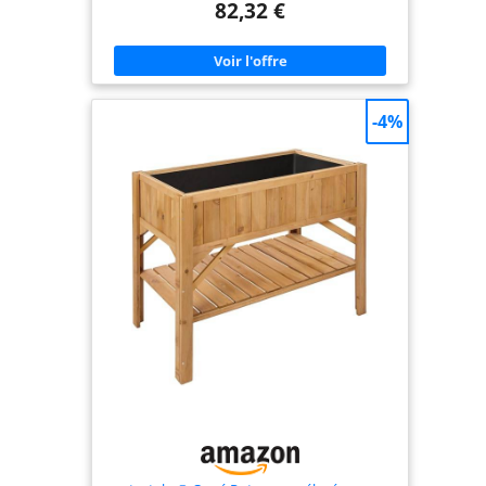
82,32 €
: alignée au sol, en carré, superposée, etc... -
Jardinière potager sur pieds idéal pour jardiner à
domicile sans avoir à se baisser BIOLOGIQUE :
quadruple espace potager permettant de faire
pousser tous types de plantations (légumes,
plantes aromatiques ou fleurs) sans ajout
d'insecticide JARDINIÈRES PROFESSIONNELLES :
-4%
inserts d'irrigation et film de protection plastique
inclus favorisant l'écoulement de l'eau et
optimisant l'oxygénation de la terre et de vos
plantes sans détériorer la structure des jardinières
ROBUSTE : épais panneaux à lattes et pieds en
bois de sapin naturel pour un usage pérenne