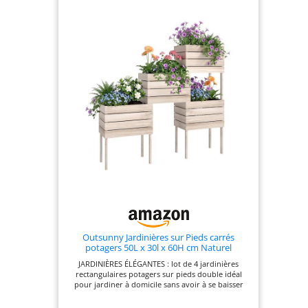
surélevé avec dimensions
intérieures 115 x 57 x 20 cm (L x
P x H) = volume pouvant
atteindre 130 litres pour le
remplissage avec de la terre,
montage simple : 4 parois
latérales déjà pré-montées
DESIGN : couleur bois classique
brun foncé, pieds décoratifs,
aspect décoratif à traverses
transversales RESPONSABILITÉ
SOCIALE - Programme ¥€
$4FUTURE : 1 % de mes revenus
provenant de mes ventes sont
reversés à des organisations
caritatives. Merci ! ❤️
Outsunny Jardinières sur Pieds carrés
potagers 50L x 30l x 60H cm Naturel
JARDINIÈRES ÉLÉGANTES : lot de 4 jardinières
rectangulaires potagers sur pieds double idéal
pour jardiner à domicile sans avoir à se baisser
MODULABLES, PRATIQUES : potagers compacts,
modulables dans la disposition que vous preférez