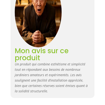
cadre / bordure pour potager
surélevé avec dimensions
intérieures 115 x 57 x 20 cm (L x
P x H) = volume pouvant
atteindre 130 litres pour le
remplissage avec de la terre,
montage simple : 4 parois
latérales déjà pré-montées
DESIGN : couleur bois classique
brun foncé, pieds décoratifs,
Mon avis sur ce
aspect décoratif à traverses
produit
transversales RESPONSABILITÉ
SOCIALE - Programme ¥€
Un produit qui combine esthétisme et simplicité
$4FUTURE : 1 % de mes revenus
tout en répondant aux besoins de nombreux
provenant de mes ventes sont
jardiniers amateurs et expérimentés. Les avis
reversés à des organisations
caritatives. Merci ! ❤️
soulignent une facilité d’installation appréciée,
bien que certaines réserves soient émises quant à
la solidité structurelle.