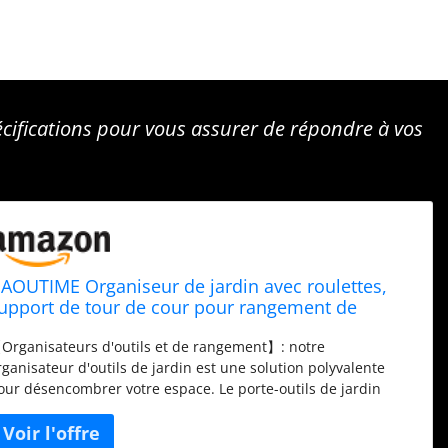
écifications pour vous assurer de répondre à vos
AOUTIME Organiseur de jardin avec roulettes,
upport de tour de cour pour rangement de
arage, jusqu'à 35 outils à long manche, support
Organisateurs d'outils et de rangement】: notre
n acier robuste avec 3 crochets, extérieur, noir
rganisateur d'outils de jardin est une solution polyvalente
our désencombrer votre espace. Le porte-outils de jardin
AOUTIME dispose de 35 emplacements pour outils, offrant
ne grande capacité dans une taille compacte. Les trois