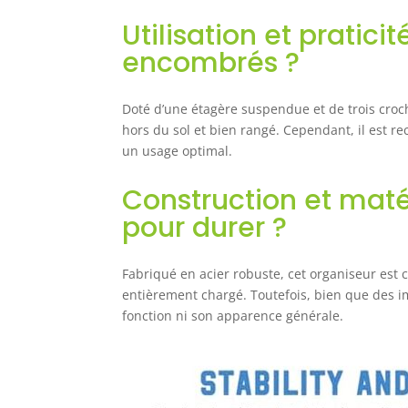
C
Utilisation et pratici
c
encombrés ?
q
d
d
Doté d’une étagère suspendue et de trois croch
f
hors du sol et bien rangé. Cependant, il est re
o
j
un usage optimal.
à
e
Construction et maté
n
pour durer ?
【
j
i
Fabriqué en acier robuste, cet organiseur est c
n
entièrement chargé. Toutefois, bien que des im
a
fonction ni son apparence générale.
à
p
s
s
r