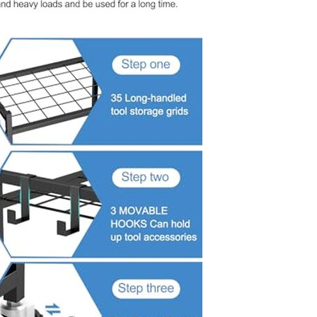
lus efficaces et agréables. Dimensions : produit global : 30 x
2,9 x 79,2 cm (L x l x H).