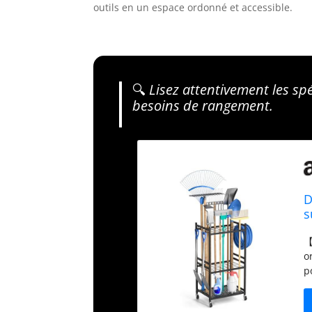
outils en un espace ordonné et accessible.
🔍
Lisez attentivement les sp
besoins de rangement.
D
s
g
【
e
o
p
D
u