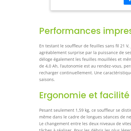
max
que
la 
et 
Performances impre
vou
Déc
not
En testant le souffleur de feuilles sans fil 21 
rou
agréablement surprise par la puissance de ses 3
Equ
déloge également les feuilles mouillées et mêm
40 
vit
de 4,0 Ah, l’autonomie est au rendez-vous, pe
Le 
recharger continuellement. Une caractéristique
pré
saisons.
seu
erg
Ergonomie et facilité 
poi
ren
d'e
Pesant seulement 1,59 kg, ce souffleur se disti
pou
même dans le cadre de longues séances de nettoy
sur
Le changement entre les deux niveaux de vitesse
mom
tâches à réaliser. Pour les débris les plus léger