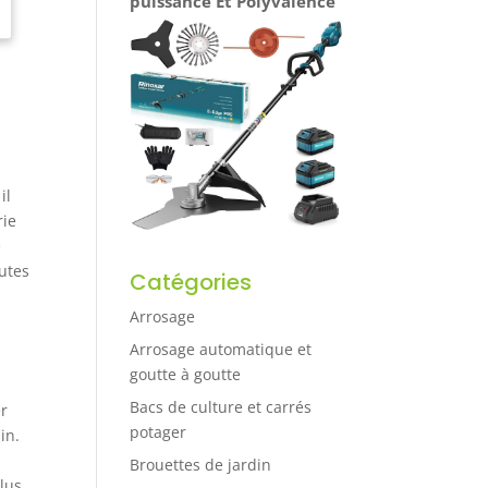
puissance Et Polyvalence
il
rie
e
outes
Catégories
Arrosage
Arrosage automatique et
goutte à goutte
Bacs de culture et carrés
er
potager
in.
Brouettes de jardin
plus