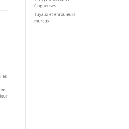
élagueuses
Tuyaux et enrouleurs
muraux
iles
née
leur
r