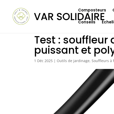
Composteurs
Conseils
Échel
Test : souffleur d
puissant et pol
1 Déc 2025
|
Outils de jardinage
,
Souffleurs à 