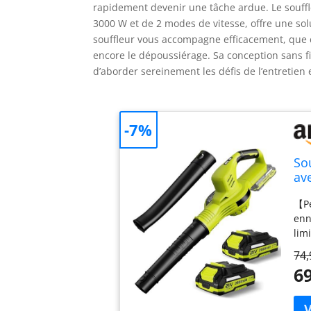
rapidement devenir une tâche ardue. Le souffl
3000 W et de 2 modes de vitesse, offre une solu
souffleur vous accompagne efficacement, que ce
encore le dépoussiérage. Sa conception sans 
d’aborder sereinement les défis de l’entretien 
-7%
Sou
av
l'e
【Pe
Le
enn
lim
tra
74,
uti
69
une
ava
ave