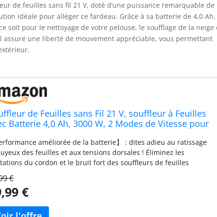
eur de feuilles sans fil 21 V, doté d’une puissance remarquable de
tion idéale pour alléger ce fardeau. Grâce à sa batterie de 4,0 Ah,
 soit pour le nettoyage de votre pelouse, le soufflage de la neige
fil assure une liberté de mouvement appréciable, vous permettant
extérieur.
ffleur de Feuilles sans Fil 21 V, souffleur à Feuilles
ec Batterie 4,0 Ah, 3000 W, 2 Modes de Vitesse pour
ntretien de la pelouse, Le soufflage de la Neige, et
rformance améliorée de la batterie】 : dites adieu au ratissage
 dépoussiérage (Vert)
uyeux des feuilles et aux tensions dorsales ! Éliminez les
itations du cordon et le bruit fort des souffleurs de feuilles
ditionnels. Améliorez votre souffleur de feuilles sans fil pour
99 €
liser non pas une, mais deux batteries puissantes pour garantir
,99 €
 productivité ininterrompue du jardin. 【Technologie de turbine
ncée】 Libérez la puissance de la technologie de turbine avancée
c un souffleur de feuilles électrique, augmentant la vitesse