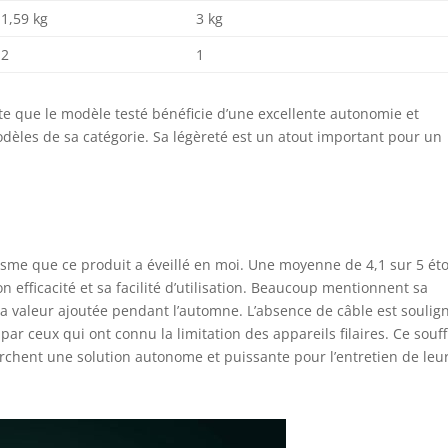
1,59 kg
3 kg
2
1
te que le modèle testé bénéficie d’une excellente autonomie et
èles de sa catégorie. Sa légèreté est un atout important pour un
iasme que ce produit a éveillé en moi. Une moyenne de 4,1 sur 5 éto
on efficacité et sa facilité d’utilisation. Beaucoup mentionnent sa
 sa valeur ajoutée pendant l’automne. L’absence de câble est soulig
ar ceux qui ont connu la limitation des appareils filaires. Ce souff
chent une solution autonome et puissante pour l’entretien de leu