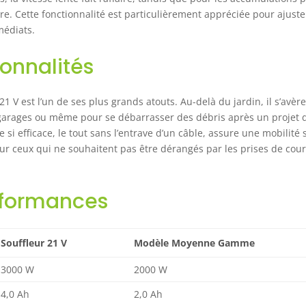
ommandons de la charger complètement avant la première
eure. Cette fonctionnalité est particulièrement appréciée pour ajuste
lisation et de laisser une période de refroidissement de 5 minutes
médiats.
ès utilisation pour éviter une surchauffe.
ionnalités
 21 V est l’un de ses plus grands atouts. Au-delà du jardin, il s’avèr
 garages ou même pour se débarrasser des débris après un projet 
 si efficace, le tout sans l’entrave d’un câble, assure une mobilité
pour ceux qui ne souhaitent pas être dérangés par les prises de cou
rformances
Souffleur 21 V
Modèle Moyenne Gamme
3000 W
2000 W
4,0 Ah
2,0 Ah