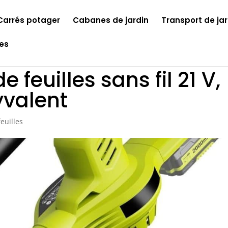
Carrés potager
Cabanes de jardin
Transport de jar
les
e feuilles sans fil 21 V,
yvalent
feuilles