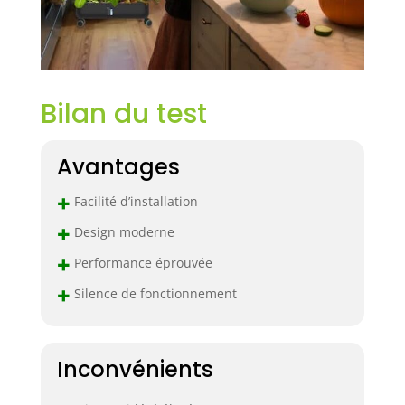
également soin de
vos plantes
chaque jour
même si vous
n’êtes pas à la
Bilan du test
maison. 【DEUX
MODES DE
CULTURE】 Les
Avantages
lumières de
croissance
+
Facilité d’installation
DRYADES pour
plantes d'intérieur
+
Design moderne
à spectre complet
+
offrent des modes
Performance éprouvée
d'éclairage pour
+
Silence de fonctionnement
légumes, fleurs et
fruits pour plus
de flexibilité. Que
vos plantes aient
Inconvénients
besoin de plus de
lumière bleue
–