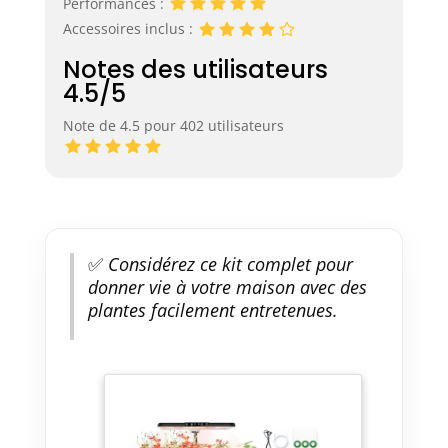
pour favoriser la
Performances :
photosynthèse et
Accessoires inclus :
la croissance des
Notes des utilisateurs
plantes toute
4.5/5
l’année. Le
système permet
Note de 4.5 pour 402 utilisateurs
aux plantes de
pousser jusqu'à
30 % plus
rapidement que
les méthodes
traditionnelles, ce
qui en fait la
✅
Considérez ce kit complet pour
solution parfaite
donner vie à votre maison avec des
pour le jardinage
plantes facilement entretenues.
intérieur toute
l'année.
【Système
d'arrosage
intelligent et
silencieux】Avec
une technologie