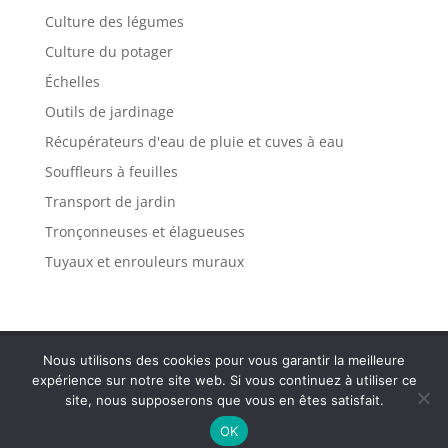
Culture des légumes
Culture du potager
Échelles
Outils de jardinage
Récupérateurs d'eau de pluie et cuves à eau
Souffleurs à feuilles
Transport de jardin
Tronçonneuses et élagueuses
Tuyaux et enrouleurs muraux
Politique de confidentialité
Mentions légales
Nous utilisons des cookies pour vous garantir la meilleure
Plan de site
Contact
expérience sur notre site web. Si vous continuez à utiliser ce
site, nous supposerons que vous en êtes satisfait.
OK
Tous droits réservés Var Solidaire 2025