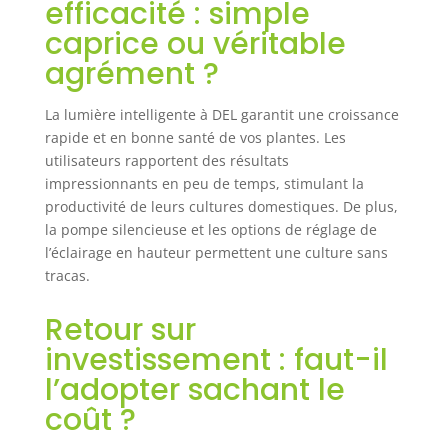
efficacité : simple
considérablement
la croissance des
caprice ou véritable
plantes
agrément ?
d'intérieur, ce qui
la rend parfaite
pour la culture
La lumière intelligente à DEL garantit une croissance
d'une grande
rapide et en bonne santé de vos plantes. Les
variété de plantes
utilisateurs rapportent des résultats
telles que les
impressionnants en peu de temps, stimulant la
herbes
productivité de leurs cultures domestiques. De plus,
aromatiques, les
la pompe silencieuse et les options de réglage de
tomates, les
l’éclairage en hauteur permettent une culture sans
poivrons, etc.
tracas.
【MINUTERIE
MARCHE/ARRÊT
Retour sur
AUTOMATIQUE】
Avec la fonction
investissement : faut-il
de minuterie à
l’adopter sachant le
mémoire de cycle
automatique, la
coût ?
lampe de