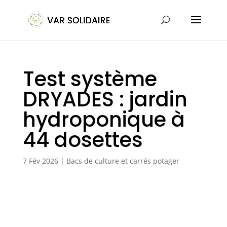
Test système
DRYADES : jardin
hydroponique à
44 dosettes
7 Fév 2026
|
Bacs de culture et carrés potager