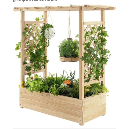
conditions météorologiques incontrôlables à l'air.
Mini jardin de sciences naturelles : le petit
cultivateur de sol intelligent avec fonction de
plantation de sol convient non seulement à la
plupart des plantes, mais convient également aux
débutants pour apprendre à planter, apporte le
processus de germination de la nature et de
germination à l'intérieur, afin que les membres de
votre famille puissent facilement s'intéresser aux
fleurs, fruits, légumes, culture de plantes, et
ressentir le plaisir de planter de près et d'être une
mère de plante ou Père avec votre membre de
votre famille. ! Plein de vie : même pendant les
mois froids d'hiver, un système de jardinage
d'intérieur transforme les ambiances ennuyeuses,
ajoutant de la couleur à n'importe quelle table de
salon, aidant à augmenter la motivation pour
travailler sur l'ordinateur et favorisant un
sommeil de qualité dans la chambre, ce système
est une façon amusante et merveilleuse
d'introduire plus d'herbes, de fruits et de légumes
dans les repas familiaux. Les fruits et légumes
cultivés dans un environnement au sol seront plus
frais et auront un meilleur goût, parfait pour une
utilisation sur une table de cuisine ouverte, le
romarin cultivé au sol, les herbes, le basilic, le
persil, le thym, la sauge, la laitue et les tomates
ajoutent du parfum aux cadeaux de la nature
Excellent cadeau de jardin : le système intelligent
de culture de sol d'intérieur est un cadeau de