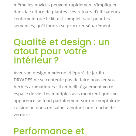
même les novices peuvent rapidement s’impliquer
SPECTRE
COMPLET】Elle
dans la culture de plantes. Les retours d’utilisateurs
émet toutes les
confirment que le kit est complet, sauf pour les
longueurs d'onde
semences, qu’il faudra se procurer séparément.
de 450 nm à 740
nm, tout comme
Qualité et design : un
la lumière
atout pour votre
naturelle du
soleil. Dotée de
intérieur ?
LED à haute
efficacité de
Avec son design moderne et épuré, le jardin
lumière rouge,
DRYADES ne se contente pas de faire pousser vos
bleue, blanche et
herbes aromatiques : il embellit également votre
infrarouge et
espace de vie. Les multiples avis montrent que son
d'une sortie PAR
plus élevée, cette
apparence se fond parfaitement sur un comptoir de
lampe de
cuisine ou dans un salon, ajoutant une touche de
croissance
verdure.
accélère la
photosynthèse et
Performance et
améliore