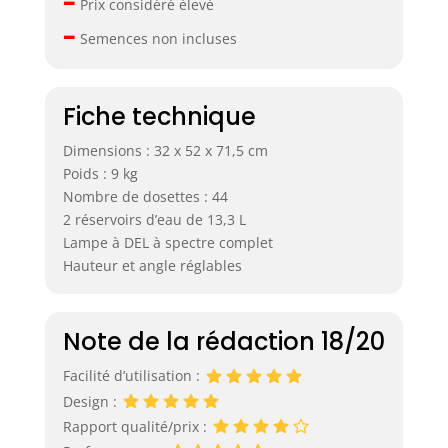
Prix considéré élevé
pour une
–
croissance
Semences non incluses
végétative ou de
plus de lumière
rouge pour la
Fiche technique
floraison, nos 2
modes de culture
Dimensions : 32 x 52 x 71,5 cm
professionnels
Poids : 9 kg
sont là pour vous.
Nombre de dosettes : 44
【SYSTÈME DE
2 réservoirs d’eau de 13,3 L
CROISSANCE LED
3X PLUS RAPIDE】
Lampe à DEL à spectre complet
Contrairement
Hauteur et angle réglables
aux plantes
traditionnelles
cultivées dans le
Note de la rédaction 18/20
sol, nos lampes
pour plantes
Facilité d’utilisation :
d’intérieur imitent
Design :
la lumière
Rapport qualité/prix :
naturelle du soleil