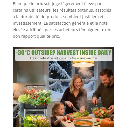
croissance
Bien que le prix soit jugé légèrement élevé par
s’allumera et
certains utilisateurs, les résultats obtenus, associés
s’éteindra
à la durabilité du produit, semblent justifier cet
automatiquement
investissement. La satisfaction générale et la note
chaque jour après
élevée attribuée par les acheteurs témoignent d’un
le réglage. Il existe
bon rapport qualité-prix.
des modes de
temps d’éclairage
de 16 h (16 h
allumé, 8 h éteint)
ou 22 h (22 h
allumé, 2 h éteint)
à choisir. Les
lampes de
croissance pour
plantes
s’allumeront et
s’éteindront
automatiquement
chaque jour selon
vos paramètres,
elles prendront