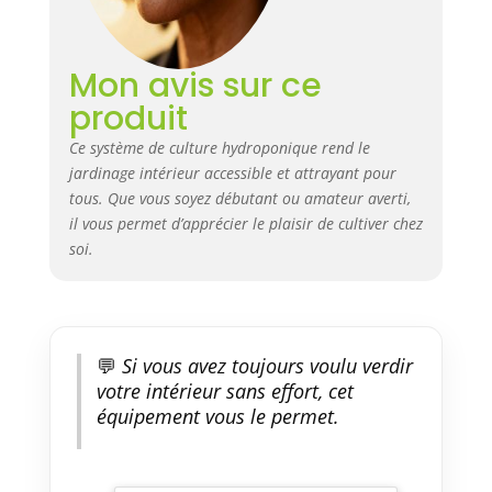
nécessaire.
aromatiques, les tomates, les
poivrons, etc. 【MINUTERIE
MARCHE/ARRÊT
Mon avis sur ce
AUTOMATIQUE】Avec la
produit
fonction de minuterie à
mémoire de cycle automatique,
Ce système de culture hydroponique rend le
la lampe de croissance
jardinage intérieur accessible et attrayant pour
s’allumera et s’éteindra
tous. Que vous soyez débutant ou amateur averti,
automatiquement chaque jour
il vous permet d’apprécier le plaisir de cultiver chez
après le réglage. Il existe des
modes de temps d’éclairage de
soi.
16 h (16 h allumé, 8 h éteint) ou
22 h (22 h allumé, 2 h éteint) à
choisir. Les lampes de
croissance pour plantes
💬
Si vous avez toujours voulu verdir
s’allumeront et s’éteindront
automatiquement chaque jour
votre intérieur sans effort, cet
selon vos paramètres, elles
équipement vous le permet.
prendront également soin de
vos plantes chaque jour même
si vous n’êtes pas à la maison.