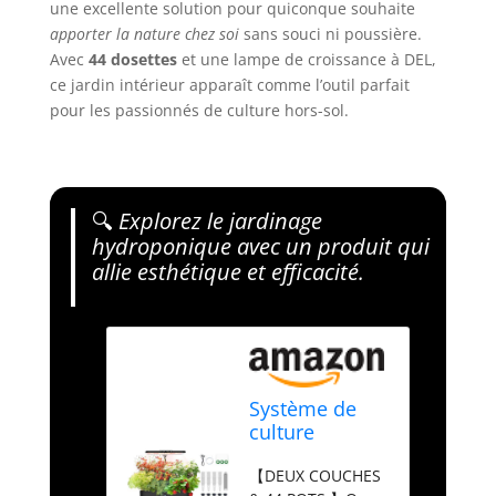
une excellente solution pour quiconque souhaite
apporter la nature chez soi
sans souci ni poussière.
Avec
44 dosettes
et une lampe de croissance à DEL,
ce jardin intérieur apparaît comme l’outil parfait
pour les passionnés de culture hors-sol.
🔍
Explorez le jardinage
hydroponique avec un produit qui
allie esthétique et efficacité.
Système de
culture
hydroponique
【DEUX COUCHES
DRYADES à 44