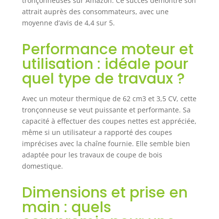
tronçonneuses sur Amazon. Ce succès démontre son
les guides 16, 18,
20 et 22 pouces
attrait auprès des consommateurs, avec une
de marque GT
moyenne d’avis de 4,4 sur 5.
GARDEN pour
tous vos travaux
Performance moteur et
de coupe. Produit
utilisation : idéale pour
expédié depuis la
France en envoi
quel type de travaux ?
suivi.
Avec un moteur thermique de 62 cm3 et 3,5 CV, cette
tronçonneuse se veut puissante et performante. Sa
capacité à effectuer des coupes nettes est appréciée,
même si un utilisateur a rapporté des coupes
imprécises avec la chaîne fournie. Elle semble bien
adaptée pour les travaux de coupe de bois
domestique.
Dimensions et prise en
main : quels