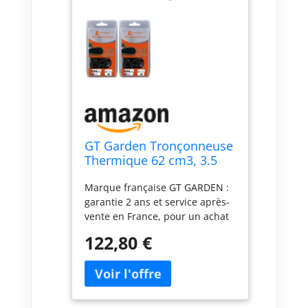
GT Garden Tronçonneuse
Thermique 62 cm3, 3.5
CV, Guide 45 cm, 2
Marque française GT GARDEN :
chaînes
garantie 2 ans et service après-
vente en France, pour un achat
en toute confiance. Puissante et
122,80 €
performante : moteur 2 temps
de 62 cm3 (3.5 CV), idéal pour
l'élagage, le débitage de bois de
chauffage et l'abattage d'arbres
de petite et moyenne taille.