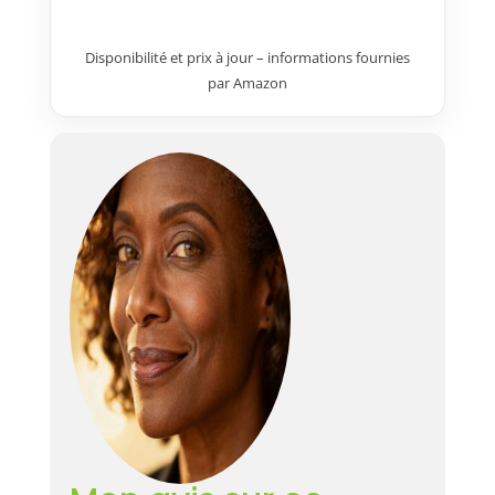
Démarrage facile et rapide
grâce au lanceur Easy-Start.
Disponibilité et prix à jour – informations fournies
Polyvalente : compatible avec
par Amazon
les guides 16, 18, 20 et 22
pouces de marque GT GARDEN
pour tous vos travaux de coupe.
Produit expédié depuis la
France en envoi suivi.