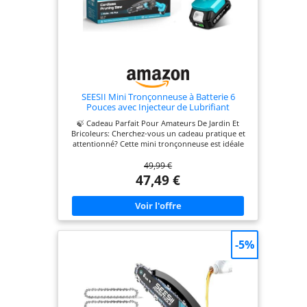
SEESII Mini Tronçonneuse à Batterie 6
Pouces avec Injecteur de Lubrifiant
🍃 Cadeau Parfait Pour Amateurs De Jardin Et
Bricoleurs: Cherchez-vous un cadeau pratique et
attentionné? Cette mini tronçonneuse est idéale
pour les mamans, papas, femmes, hommes,
49,99 €
jardiniers, et même les seniors souffrant
d'arthrite. Parfaite pour Noël, la fête des Mères,
47,49 €
des Pères ou les anniversaires, c'est un présent
qui combine puissance, confort et polyvalence—
idéal pour tous ceux qui aiment travailler de leurs
mains 🍃 Puissance À Toute Épreuve—Moteur
Haute Efficacité 900W: Ne laissez plus les branches
robustes vous ralentir. Avec son moteur en cuivre
-5%
de 900W, SEESII mini tronçonneuse à batterie
coupe des bûches jusqu'à 15 cm d'épaisseur en
quelques secondes—3 fois plus rapidement que
les outils manuels. Le réservoir d'huile intégré
permet une lubrification manuelle de la chaîne par
simple pression d'un bouton, assurant un