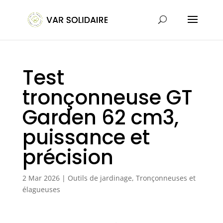
Test
tronçonneuse GT
Garden 62 cm3,
puissance et
précision
2 Mar 2026
|
Outils de jardinage
,
Tronçonneuses et
élagueuses