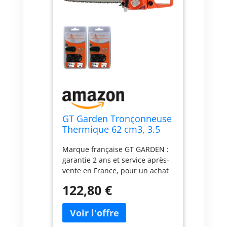
GT Garden Tronçonneuse
Thermique 62 cm3, 3.5
CV, Guide 45 cm, 2
Marque française GT GARDEN :
chaînes
garantie 2 ans et service après-
vente en France, pour un achat
en toute confiance. Puissante et
122,80 €
performante : moteur 2 temps
de 62 cm3 (3.5 CV), idéal pour
l'élagage, le débitage de bois de
chauffage et l'abattage d'arbres