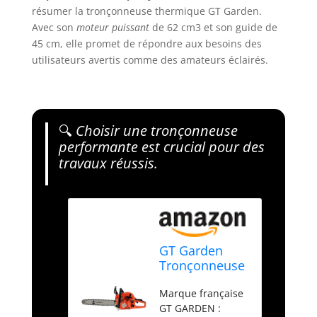
résumer la tronçonneuse thermique GT Garden.
Avec son
moteur puissant
de 62 cm3 et son guide de
45 cm, elle promet de répondre aux besoins des
utilisateurs avertis comme des amateurs éclairés.
🔍
Choisir une tronçonneuse
performante est crucial pour des
travaux réussis.
GT Garden
Tronçonneuse
Thermique 62
Marque française
cm3, 3.5 CV,
GT GARDEN :
Guide 45 cm,