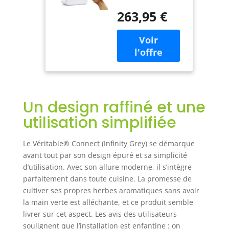
pousse est
France – Jardin
263,95 €
accélérée, les
Autonome
saveurs sublimées
Intelligent Livré
Simple d'utilisation
avec 4
Fabriqué en France
Lingots® -
Ecologique
Connecté à
l’Application
Un design raffiné et une
utilisation simplifiée
Le Véritable® Connect (Infinity Grey) se démarque
avant tout par son design épuré et sa simplicité
d’utilisation. Avec son allure moderne, il s’intègre
parfaitement dans toute cuisine. La promesse de
cultiver ses propres herbes aromatiques sans avoir
la main verte est alléchante, et ce produit semble
livrer sur cet aspect. Les avis des utilisateurs
soulignent que l’installation est enfantine : on