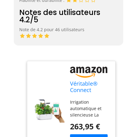
Fiabilité et durabilité :
Notes des utilisateurs
4.2/5
Note de 4.2 pour 46 utilisateurs
Véritable®
Connect
(Infinity Grey) -
Irrigation
Potager
automatique et
d’Intérieur
silencieuse La
Fabriqué en
pousse est
France – Jardin
263,95 €
accélérée, les
Autonome
saveurs sublimées
Intelligent Livré