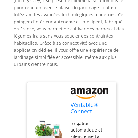
(Infinity Grey) » se présente comme la solution idéale
pour renouer avec le plaisir du jardinage, tout en
intégrant les avancées technologiques modernes. Ce
potager d’intérieur autonome et intelligent, fabriqué
en France, vous permet de cultiver des herbes et des
légumes frais sans vous soucier des contraintes
habituelles. Grâce à sa connectivité avec une
application dédiée, il vous offre une expérience de
jardinage simplifiée et accessible, même aux plus
urbains d’entre nous.
Véritable®
Connect
(Infinity Grey) -
Irrigation
Potager
automatique et
d’Intérieur
silencieuse La
Fabriqué en