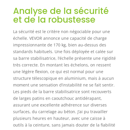
intérieurs à
Analyse de la sécurité
l'entretien
et de la robustesse
extérieur, tout en
garantissant un
rangement et un
La sécurité est le critère non négociable pour une
transport faciles.
échelle. VEVOR annonce une capacité de charge
impressionnante de 170 kg, bien au-dessus des
standards habituels. Une fois déployée et calée sur
sa barre stabilisatrice, l’échelle présente une rigidité
très correcte. En montant les échelons, on ressent
une légère flexion, ce qui est normal pour une
structure télescopique en aluminium, mais à aucun
moment une sensation d’instabilité ne se fait sentir.
Les pieds de la barre stabilisatrice sont recouverts
de larges patins en caoutchouc antidérapant,
assurant une excellente adhérence sur diverses
surfaces, du carrelage au béton. J’ai pu travailler
plusieurs heures en hauteur, avec une caisse à
outils à la ceinture, sans jamais douter de la fiabilité