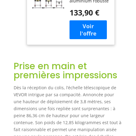
aluminium robuste
Capacité 170
avec des
kg, avec Barre
133,90 €
connecteurs en
Stabilisatrice,
nylon pour une
Échelle
durabilité accrue,
Polyvalente
cette échelle
Pliable
supporte jusqu'à
Rétraction
375 lb / 170 kg,
Multi-Boutons,
répondant à divers
pour
besoins
Réparation
Prise en main et
domestiques et
Maison
commerciaux et
Camping-Car
premières impressions
offrant une
tranquillité d'esprit
Dès la réception du colis, l’échelle télescopique de
lors de tâches en
VEVOR intrigue par sa compacité. Annoncée pour
hauteur. Échelons
une hauteur de déploiement de 3,8 mètres, ses
élargis : Les
dimensions une fois repliée sont surprenantes : à
échelons ont été
augmentés à 1,56
peine 86,36 cm de hauteur pour une largeur
pouces / 39,5 mm
contenue. Son poids de 12,85 kilogrammes est tout à
de largeur, offrant
fait raisonnable et permet une manipulation aisée
une surface