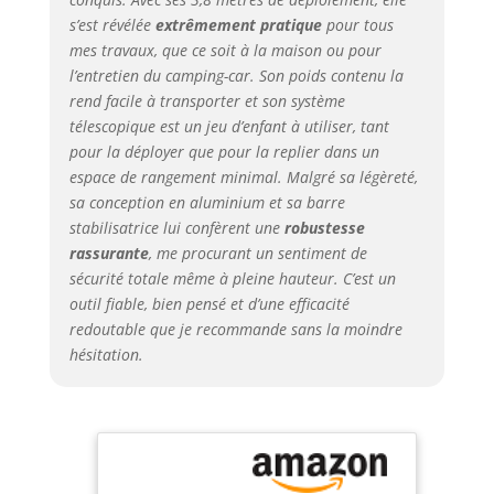
facilement
s’est révélée
extrêmement pratique
pour tous
diverses tâches à
mes travaux, que ce soit à la maison ou pour
haute altitude.
l’entretien du camping-car. Son poids contenu la
Pliage multi-
rend facile à transporter et son système
touches : Chaque
télescopique est un jeu d’enfant à utiliser, tant
niveau est équipé
pour la déployer que pour la replier dans un
d'un interrupteur
espace de rangement minimal. Malgré sa légèreté,
de verrouillage
individuel, ce qui
sa conception en aluminium et sa barre
le rend simple et
stabilisatrice lui confèrent une
robustesse
pratique à utiliser.
rassurante
, me procurant un sentiment de
Ajustez facilement
sécurité totale même à pleine hauteur. C’est un
à la hauteur
outil fiable, bien pensé et d’une efficacité
souhaitée pour
redoutable que je recommande sans la moindre
une expérience
hésitation.
plus conviviale.
Facile à
transporter :
Fabriquée en
alliage
d'aluminium, cette