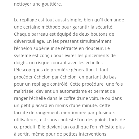
espace de vie bien
nettoyer une gouttière.
rangé et organisé.
Conception
Le repliage est tout aussi simple, bien qu’il demande
polyvalente :
L'échelle
une certaine méthode pour garantir la sécurité.
télescopique
Chaque barreau est équipé de deux boutons de
présente une
déverrouillage. En les pressant simultanément,
conception qui
l’échelon supérieur se rétracte en douceur. Le
permet un réglage
système est conçu pour éviter les pincements de
manuel de la
doigts, un risque courant avec les échelles
hauteur,
télescopiques de première génération. Il faut
s'étendant
procéder échelon par échelon, en partant du bas,
entièrement
pour un repliage contrôlé. Cette procédure, une fois
jusqu'à 12,5
maîtrisée, devient un automatisme et permet de
pieds/3,8 m et se
ranger l’échelle dans le coffre d’une voiture ou dans
rétractant à une
hauteur compacte
un petit placard en moins d’une minute. Cette
de 2,8 pieds / 862
facilité de rangement, mentionnée par plusieurs
mm, ce qui la rend
utilisateurs, est sans conteste l’un des points forts de
parfaite pour
ce produit. Elle devient un outil que l’on n’hésite plus
diverses tâches,
à sortir, même pour de petites interventions.
des projets