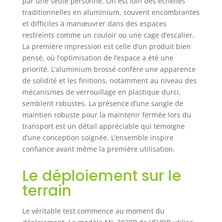
par une seule personne. On est loin des échelles
debout plus
traditionnelles en aluminium, souvent encombrantes
confortable et plus
et difficiles à manœuvrer dans des espaces
stable qui réduit
restreints comme un couloir ou une cage d’escalier.
efficacement la
La première impression est celle d’un produit bien
fatigue pendant
pensé, où l’optimisation de l’espace a été une
une station debout
priorité. L’aluminium brossé confère une apparence
prolongée, vous
de solidité et les finitions, notamment au niveau des
permettant
d'accomplir
mécanismes de verrouillage en plastique durci,
facilement
semblent robustes. La présence d’une sangle de
diverses tâches à
maintien robuste pour la maintenir fermée lors du
haute altitude.
transport est un détail appréciable qui témoigne
Pliage multi-
d’une conception soignée. L’ensemble inspire
touches : Chaque
confiance avant même la première utilisation.
niveau est équipé
d'un interrupteur
Le déploiement sur le
de verrouillage
individuel, ce qui
terrain
le rend simple et
pratique à utiliser.
Le véritable test commence au moment du
Ajustez facilement