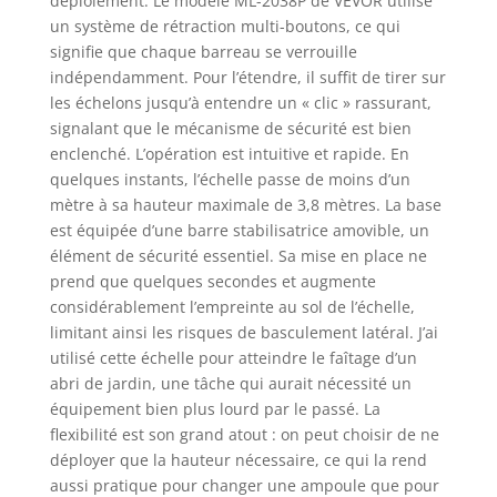
déploiement. Le modèle ML-2038P de VEVOR utilise
à la hauteur
un système de rétraction multi-boutons, ce qui
souhaitée pour
signifie que chaque barreau se verrouille
une expérience
indépendamment. Pour l’étendre, il suffit de tirer sur
plus conviviale.
les échelons jusqu’à entendre un « clic » rassurant,
Facile à
transporter :
signalant que le mécanisme de sécurité est bien
Fabriquée en
enclenché. L’opération est intuitive et rapide. En
alliage
quelques instants, l’échelle passe de moins d’un
d'aluminium, cette
mètre à sa hauteur maximale de 3,8 mètres. La base
échelle pliable est
est équipée d’une barre stabilisatrice amovible, un
légère et portable,
élément de sécurité essentiel. Sa mise en place ne
ce qui la rend
prend que quelques secondes et augmente
facile à transporter
considérablement l’empreinte au sol de l’échelle,
même lorsqu'elle
limitant ainsi les risques de basculement latéral. J’ai
est entièrement
utilisé cette échelle pour atteindre le faîtage d’un
déployée. Elle peut
être facilement
abri de jardin, une tâche qui aurait nécessité un
rangée à la maison
équipement bien plus lourd par le passé. La
ou dans le garage,
flexibilité est son grand atout : on peut choisir de ne
ce qui permet de
déployer que la hauteur nécessaire, ce qui la rend
garder votre
aussi pratique pour changer une ampoule que pour