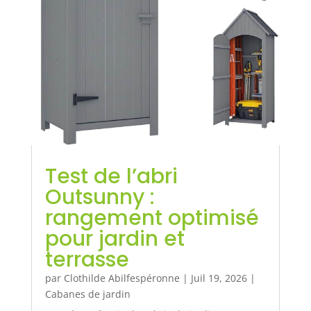
Test de l’abri
Outsunny :
rangement optimisé
pour jardin et
terrasse
par
Clothilde Abilfespéronne
|
Juil 19, 2026
|
Cabanes de jardin