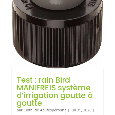
Test : rain Bird
MANIFRE1S système
d’irrigation goutte à
goutte
par
Clothilde Abilfespéronne
|
Juil 31, 2026
|