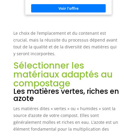
coco, minéraux provenant de la farine de roche et
micro-organismes utiles pour un démarrage
réussi. 2x Filtre à vers: Filtre le thé de vers du
vermicompost avec un filtre de remplacement
(valable pour 3-4 ans). 📝 Guide: Assemblage,
Début, Emplacement, Ce que les vers aiment,
Récolte du vermicompost, Autres conseils et
Le choix de l’emplacement et du contenant est
solutions aux problèmes. ♻️ PEHD: Robuste et non
crucial, mais la réussite du processus dépend avant
toxique et de qualité alimentaire - 85% de
plastique recyclé. ⏫ Évolutif jusqu'à 8 plateaux
tout de la qualité et de la diversité des matières qui
y seront incorporées.
Sélectionner les
matériaux adaptés au
compostage
Les matières vertes, riches en
azote
Les matières dites « vertes » ou « humides » sont la
source d’azote de votre compost. Elles sont
généralement molles et riches en eau. L’azote est un
élément fondamental pour la multiplication des