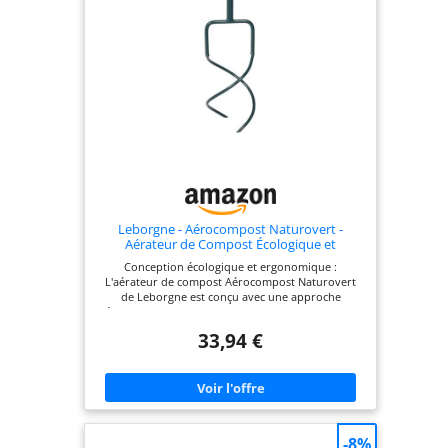
Leborgne - Aérocompost Naturovert -
Aérateur de Compost Écologique et
Ergonomique - Dents Profilées - Modèle
Conception écologique et ergonomique :
320061 - Vert
L'aérateur de compost Aérocompost Naturovert
de Leborgne est conçu avec une approche
écologique, favorisant une gestion respectueuse
de l'environnement, Son design ergonomique,
33,94 €
avec un poids de 1,55 kg et un guidon en forme de
"S", permet une réduction de l'effort et assure un
confort optimal pendant son utilisation Guidon en
"S" pour une utilisation confortable : Le guidon en
"S" offre une prise en main confortable et permet
une réduction significative de l'effort lors de
l'aération du compost, Cette conception unique
-8%
améliore le confort d'utilisation, rendant le