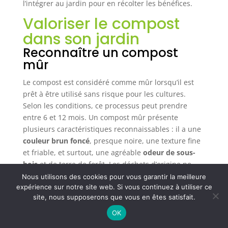
l’intégrer au jardin pour en récolter les bénéfices.
Valoriser le compost
dans son jardin
Reconnaître un compost
mûr
Le compost est considéré comme mûr lorsqu’il est
prêt à être utilisé sans risque pour les cultures.
Selon les conditions, ce processus peut prendre
entre 6 et 12 mois. Un compost mûr présente
plusieurs caractéristiques reconnaissables : il a une
couleur brun foncé
, presque noire, une texture fine
et friable, et surtout, une agréable
odeur de sous-
bois
et de terre de forêt. Les déchets d’origine ne
sont plus identifiables, à l’exception de quelques
Nous utilisons des cookies pour vous garantir la meilleure
éléments plus durs comme des morceaux de bois ou
expérience sur notre site web. Si vous continuez à utiliser ce
site, nous supposerons que vous en êtes satisfait.
des noyaux.
OK
Les différentes utilisations au