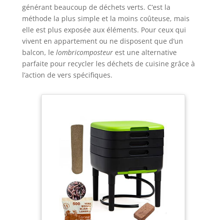
générant beaucoup de déchets verts. C’est la
en seulement 1 à 3 mois, vous obtiendrez un sol
fertile prêt pour vos plantations. Les deux portes
méthode la plus simple et la moins coûteuse, mais
coulissantes facilitent la manipulation des déchets
sans effort. MATÉRIAUX SANS BPA : Conçu en
elle est plus exposée aux éléments. Pour ceux qui
polypropylène dense et sans BPA, ce matériau
vivent en appartement ou ne disposent que d’un
retient efficacement la chaleur et l'humidité,
accélérant ainsi le processus de compostage tout
balcon, le
lombricomposteur
est une alternative
en résistant aux conditions climatiques tout au
parfaite pour recycler les déchets de cuisine grâce à
long de l'année. FACILE À ASSEMBLER : Aucun outil
requis ; clipsez simplement les pièces entre elles,
l’action de vers spécifiques.
et votre bac à compost extérieur sera prêt à
l'emploi en un rien de temps.