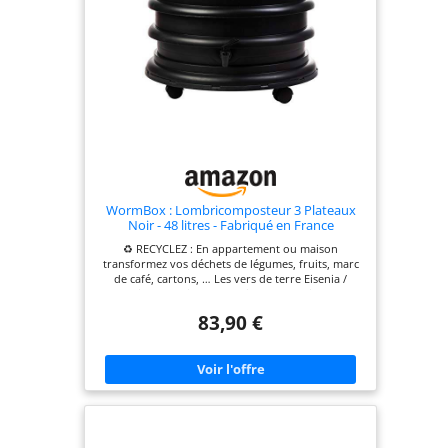
WormBox : Lombricomposteur 3 Plateaux
Noir - 48 litres - Fabriqué en France
♻ RECYCLEZ : En appartement ou maison
transformez vos déchets de légumes, fruits, marc
de café, cartons, … Les vers de terre Eisenia /
Lombrics produisent un puissant engrais naturel
(lombricompost) pour vos plantes. 🔝 TOP DESIGN
83,90 €
: Le plus grand choix de couleurs et d'options,
retrouvez plus de 12 coloris tendances pour
mieux prendre place chez vous. 👩‍👧‍👧 EVOLUTIF :
3 plateaux pour un foyer de 3 à 4 personnes |
Volume de 48 litres | Commandez des plateaux
supplémentaires (5 maximum) si vos besoins en
volume de traitement de déchets augmentent 👍
ou une jardinière (à la place du couvercle). 💪
ULTRA-RESISTANT : Garantie 15 ans | Fabrication