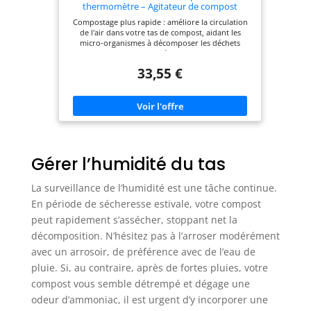
thermomètre – Agitateur de compost
robuste en acier résistant à la rouille,
Compostage plus rapide : améliore la circulation
poignée antidérapante – Ensemble d'outils
de l'air dans votre tas de compost, aidant les
de mélange de compost de jardin
micro-organismes à décomposer les déchets
alimentaires et les matériaux de jardin plus
efficacement pour des résultats plus rapides
33,55 €
Construction robuste : fabriqué à partir d'acier
revêtu de poudre, résistant à la rouille pour une
longue durée de vie, même avec une utilisation
fréquente en plein air Prise en main confortable :
la poignée en caoutchouc antidérapante offre un
contrôle sûr et réduit la tension lors du
retournement de tas de compost denses ou de
bacs Surveillance de précision : comprend un
Gérer l’humidité du tas
thermomètre à compost pour suivre la
température interne et maintenir l'environnement
idéal pour la décomposition Facile à utiliser : la
La surveillance de l’humidité est une tâche continue.
poignée en forme de T et le design de griffe
permettent de tourner et de soulever sans effort,
En période de sécheresse estivale, votre compost
ce qui facilite l'aération du compost sans creuser
peut rapidement s’assécher, stoppant net la
lourdement
décomposition. N’hésitez pas à l’arroser modérément
avec un arrosoir, de préférence avec de l’eau de
pluie. Si, au contraire, après de fortes pluies, votre
compost vous semble détrempé et dégage une
odeur d’ammoniac, il est urgent d’y incorporer une