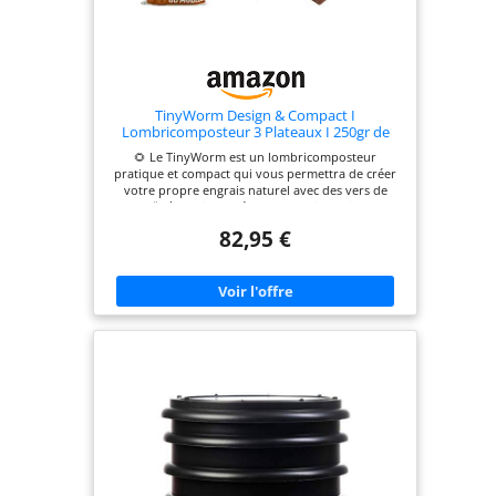
TinyWorm Design & Compact I
Lombricomposteur 3 Plateaux I 250gr de
vers de Compost I Kit Complet I Tiroir
🌻 Le TinyWorm est un lombricomposteur
Coulissant I Pieds Plastique
pratique et compact qui vous permettra de créer
votre propre engrais naturel avec des vers de
terre 🐛, à partir de déchets organiques issus de
votre alimentation quotidienne. 3 plateaux de 12
82,95 €
litres chacun pour un foyer jusqu’à 4 personnes
👨‍👩‍👦‍👦 Disposez-le dans votre intérieur, sur
votre balcon ou dans votre jardin. 📦 Contenu du
pack : 250gr de Vers de Compost (environ 500
vers) + 1 couvercle + 3 plateaux + 1 tuyau pour
l'écoulement des jus + 1 bac avec tiroir + 4 pieds
en bois + 1 notice de montage + 1 tapis de chanvre
+ 1 bloc coco (substrat de démarrage). Avec ses
pieds et son tuyau (ajustable), vous pourrez placer
une bouteille dessous pour récupérer le thé de
compost. Sans pieds, il sera encore plus compact
pour le glisser même dans les petits espaces. Tiroir
pratique pour la récupération du lombricompost
dans le bac du bas. Dimensions : Longueur 39 cm
x largeur 39 cm x hauteur avec pieds 48 cm / sans
pieds 33 cm. Capacité : 36 litres.