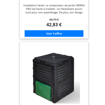
Installation facile: Le composteur de jardin WERKA
PRO est facile à installer, ne nécessitant aucun
outil pour son assemblage. De plus, son design
permet de le déplacer facilement, pour une
44,79 €
utilisation pratique et sans effort Capacité
généreuse: Avec une contenance de 300 litres, ce
42,83 €
composteur offre une capacité optimale pour une
utilisation quotidienne, tout en restant discret
dans votre jardin, pour une intégration parfaite
Système thermique intelligent: Sa couleur noire
permet un développement thermique optimal à
l'intérieur pendant l'ensoleillement. Les trous
d'aération à la surface du composteur favorisent
la décomposition naturelle des déchets Résistance
éprouvée: Conçu en polypropylène, un matériau
connu pour sa résistance, ce composteur est
également résistant aux intempéries et aux rayons
UV, garantissant ainsi sa durabilité
Caractéristiques techniques précises: Le
composteur présente des dimensions de L 61 cm x
P 61 cm x H 83 cm, lui permettant de s'adapter à
différents espaces. Sa couleur noire ajoute une
touche d'élégance à votre jardin