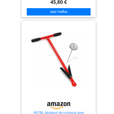
associé au support à point unique Design rotatif
45,80 €
ingénieux : notre outil de mélange de compost est
amélioré avec une perceuse rotative, qui peut être
facilement insérée dans divers bacs à compost
extérieurs et tourner plus rapidement pour
économiser du temps et de l'énergie, vous
permettant de traiter plus facilement de grandes
quantités de déchets organiques et de créer du
compost de haute qualité Outil de compost : l'outil
mesure 84,8 cm de hauteur totale et 15 cm de
largeur à la partie en spirale, ce qui est résistant à
la rouille et à la corrosion. La surface lisse rend le
nettoyage après compostage facile et moins
gênant Accélérez votre tas de compost :
l'utilisation de cet outil de mélange de compost
peut ajouter de l'air à votre poubelle pleine de
tontes d'herbe, de feuilles et de restes de légumes
pour accélérer le processus de compost Simple et
facile à utiliser : notre outil d'agitation de compost
ne nécessite pas d'installation et d'entretien
compliqués, il suffit de l'insérer dans le seau à
compost et de commencer à l'utiliser. Facilite le
compostage domestique et fournit de l'engrais
organique pour votre jardin et vos plantes
IRSTBL Aérateur de compost avec