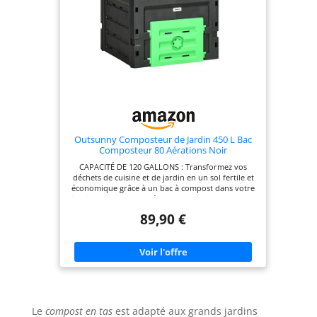
Polypropylène (résistant aux intempéries,
imperméable) ; Capacité–300L ; Dimensions–58 *
58 * 80 (cm)
Outsunny Composteur de Jardin 450 L Bac
Composteur 80 Aérations Noir
CAPACITÉ DE 120 GALLONS : Transformez vos
déchets de cuisine et de jardin en un sol fertile et
économique grâce à un bac à compost dans votre
jardin. Avec sa capacité extra-large de 120 gallons,
notre composteur de jardin vous permet de le
89,90 €
vider moins fréquemment, rendant le compostage
plus pratique. EXCELLENT SYSTÈME DE
CIRCULATION : Obtenez du compost riche en
nutriments rapidement. Équipé de 80 aérations,
notre composteur de jardin extérieur assure une
circulation optimale de l'air, permettant au
compost d'absorber l'oxygène et d'accélérer une
fermentation efficace. TEMPS DE TRAITEMENT DE 4
À 12 SEMAINES : Remplissez le composteur avec
Le
compost en tas
est adapté aux grands jardins
des déchets de jardin ou des restes de cuisine, et