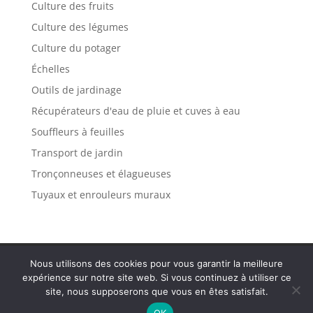
Culture des fruits
Culture des légumes
Culture du potager
Échelles
Outils de jardinage
Récupérateurs d'eau de pluie et cuves à eau
Souffleurs à feuilles
Transport de jardin
Tronçonneuses et élagueuses
Tuyaux et enrouleurs muraux
Politique de confidentialité
Mentions légales
Nous utilisons des cookies pour vous garantir la meilleure
Plan de site
Contact
expérience sur notre site web. Si vous continuez à utiliser ce
site, nous supposerons que vous en êtes satisfait.
OK